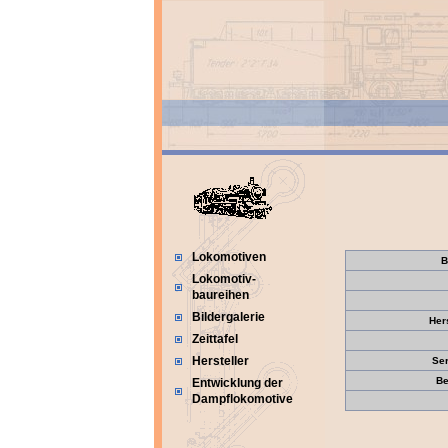
Lokomotiven
B
Lokomotiv-
baureihen
Bildergalerie
Her
Zeittafel
Hersteller
Se
Be
Entwicklung der
Dampflokomotive