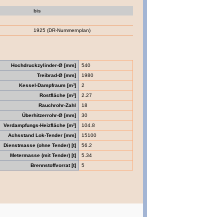
bis
1925 (DR-Nummernplan)
Hochdruckzylinder-Ø [mm]
540
Treibrad-Ø [mm]
1980
Kessel-Dampfraum [m³]
2
Rostfläche [m²]
2.27
Rauchrohr-Zahl
18
Überhitzerrohr-Ø [mm]
30
Verdampfungs-Heizfläche [m²]
104.8
Achsstand Lok-Tender [mm]
15100
Dienstmasse (ohne Tender) [t]
56.2
Metermasse (mit Tender) [t]
5.34
Brennstoffvorrat [t]
5