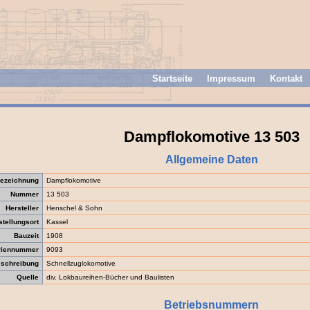
Startseite
Impressum
Kontakt
Dampflokomotive 13 503
Allgemeine Daten
ezeichnung
Dampflokomotive
Nummer
13 503
Hersteller
Henschel & Sohn
stellungsort
Kassel
Bauzeit
1908
riennummer
9093
schreibung
Schnellzuglokomotive
Quelle
div. Lokbaureihen-Bücher und Baulisten
Betriebsnummern