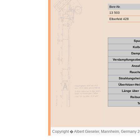
Betr-Nr.
13 503
Elberfeld 428
Spu
Kolb
Dampf
Verdampfungsober
Anzah
Rauch
Strahlungshei
Überhitzer-Hei
Länge über 
Reibun
T
Copyright � Albert Gieseler, Mannheim, Germany 