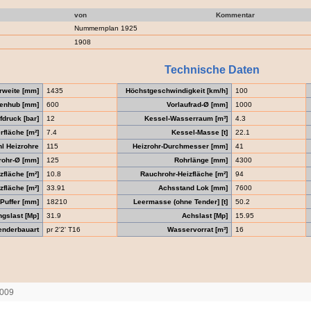
von
Kommentar
Nummernplan 1925
1908
Technische Daten
rweite [mm]
1435
Höchstgeschwindigkeit [km/h]
100
enhub [mm]
600
Vorlaufrad-Ø [mm]
1000
druck [bar]
12
Kessel-Wasserraum [m³]
4.3
fläche [m²]
7.4
Kessel-Masse [t]
22.1
l Heizrohre
115
Heizrohr-Durchmesser [mm]
41
rohr-Ø [mm]
125
Rohrlänge [mm]
4300
zfläche [m²]
10.8
Rauchrohr-Heizfläche [m²]
94
zfläche [m²]
33.91
Achsstand Lok [mm]
7600
Puffer [mm]
18210
Leermasse (ohne Tender] [t]
50.2
gslast [Mp]
31.9
Achslast [Mp]
15.95
enderbauart
pr 2'2' T16
Wasservorrat [m³]
16
2009