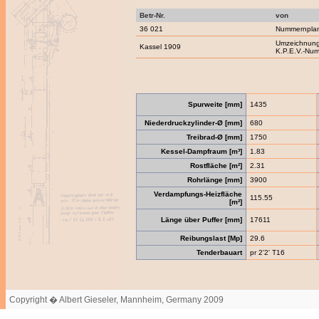
Betr-Nr.
von
36 021
Nummernpla
Umzeichnung
Kassel 1909
K.P.E.V.-Nu
Spurweite [mm]
1435
Niederdruckzylinder-Ø [mm]
680
Treibrad-Ø [mm]
1750
Kessel-Dampfraum [m³]
1.83
Rostfläche [m²]
2.31
Rohrlänge [mm]
3900
Verdampfungs-Heizfläche
115.55
[m²]
Länge über Puffer [mm]
17611
Reibungslast [Mp]
29.6
Tenderbauart
pr 2'2' T16
Copyright � Albert Gieseler, Mannheim, Germany 2009