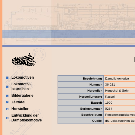
Lokomotiven
Bezeichnung
Dampflokomotive
Lokomotiv-
Nummer
36 021
baureihen
Hersteller
Henschel & Sohn
Bildergalerie
Herstellungsort
Kassel
Zeittafel
Bauzeit
1900
Hersteller
Seriennummer
5284
Beschreibung
Personenzuglokomot
Entwicklung der
Dampflokomotive
Quelle
div. Lokbaureihen-Bü