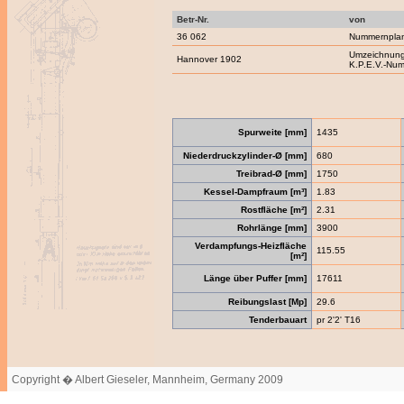
Betr-Nr.
von
36 062
Nummernpla
Umzeichnung
Hannover 1902
K.P.E.V.-Nu
Spurweite [mm]
1435
Niederdruckzylinder-Ø [mm]
680
Treibrad-Ø [mm]
1750
Kessel-Dampfraum [m³]
1.83
Rostfläche [m²]
2.31
Rohrlänge [mm]
3900
Verdampfungs-Heizfläche
115.55
[m²]
Länge über Puffer [mm]
17611
Reibungslast [Mp]
29.6
Tenderbauart
pr 2'2' T16
Copyright � Albert Gieseler, Mannheim, Germany 2009