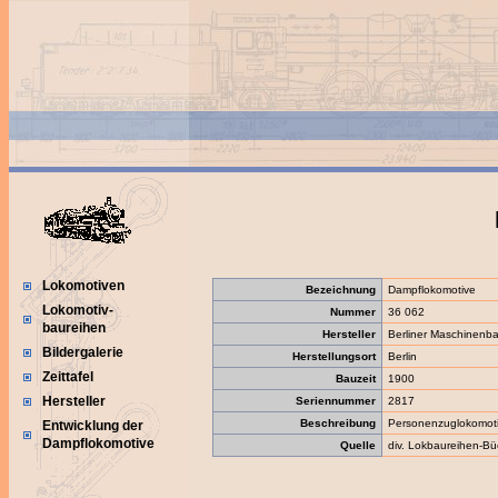
Lokomotiven
Bezeichnung
Dampflokomotive
Lokomotiv-
Nummer
36 062
baureihen
Hersteller
Berliner Maschinenba
Bildergalerie
Herstellungsort
Berlin
Zeittafel
Bauzeit
1900
Hersteller
Seriennummer
2817
Beschreibung
Personenzuglokomot
Entwicklung der
Dampflokomotive
Quelle
div. Lokbaureihen-Bü