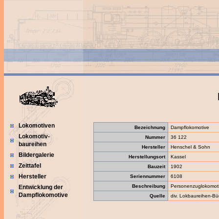
Lokomotiven
Bezeichnung
Dampflokomotive
Lokomotiv-
Nummer
36 122
baureihen
Hersteller
Henschel & Sohn
Bildergalerie
Herstellungsort
Kassel
Zeittafel
Bauzeit
1902
Hersteller
Seriennummer
6108
Beschreibung
Personenzuglokomot
Entwicklung der
Dampflokomotive
Quelle
div. Lokbaureihen-Bü