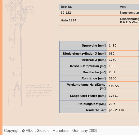
Betr-Nr.
von
36 122
Nummernpla
Umzeichnung
Halle 1914
K.P.E.V.-Nu
Spurweite [mm]
1435
Niederdruckzylinder-Ø [mm]
680
Treibrad-Ø [mm]
1750
Kessel-Dampfraum [m³]
1.83
Rostfläche [m²]
2.31
Rohrlänge [mm]
3900
Verdampfungs-Heizfläche
115.55
[m²]
Länge über Puffer [mm]
17611
Reibungslast [Mp]
29.6
Tenderbauart
pr 2'2' T16
Copyright � Albert Gieseler, Mannheim, Germany 2009