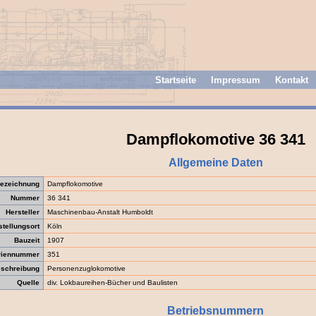
Startseite
Impressum
Kontakt
Dampflokomotive 36 341
Allgemeine Daten
ezeichnung
Dampflokomotive
Nummer
36 341
Hersteller
Maschinenbau-Anstalt Humboldt
stellungsort
Köln
Bauzeit
1907
riennummer
351
schreibung
Personenzuglokomotive
Quelle
div. Lokbaureihen-Bücher und Baulisten
Betriebsnummern