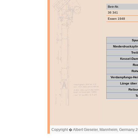
Betr-Nr.
36 341
Essen 1948
Spu
Niederdruckzyli
Trei
Kessel-Dam
Ros
Roh
Verdampfungs-Heiz
Länge über 
Reibun
T
Copyright � Albert Gieseler, Mannheim, Germany 