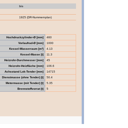
bis
1925 (DR-Nummernplan)
Hochdruckzylinder-Ø [mm]
460
Vorlaufrad-Ø [mm]
1000
Kessel-Wasserraum [m³]
4.13
Kessel-Masse [t]
11.3
Heizrohr-Durchmesser [mm]
45
Heizrohr-Heizfläche [mm]
106.6
Achsstand Lok-Tender [mm]
14715
Dienstmasse (ohne Tender) [t]
50.4
Metermasse (mit Tender) [t]
5.35
Brennstoffvorrat [t]
5