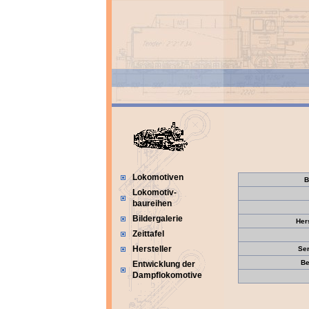
Lokomotiven
B
Lokomotiv-
baureihen
Bildergalerie
Her
Zeittafel
Hersteller
Se
Be
Entwicklung der
Dampflokomotive