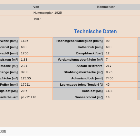
von
Kommentar
Nummernplan 1925
1907
Technische Daten
rweite [mm]
1435
Höchstgeschwindigkeit [km/h]
90
nder-Ø [mm]
680
Kolbenhub [mm]
600
brad-Ø [mm]
1750
Dampfdruck [bar]
12
pfraum [m³]
1.83
Verdampfungsoberfläche [m²]
7
tfläche [m²]
2.31
Anzahl Heizrohre
217
rlänge [mm]
3900
Strahlungsheizfläche [m²]
8.95
fläche [m²]
115.55
Achsstand Lok [mm]
7400
Puffer [mm]
17611
Leermasse (ohne Tender] [t]
45
gslast [Mp]
29.6
Achslast [Mp]
14.8
enderbauart
pr 2'2' T16
Wasservorrat [m³]
16
2009