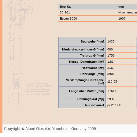
Betr-Nr.
von
36 361
Nummernpla
Essen 1950
1907
Spurweite [mm]
1435
Niederdruckzylinder-Ø [mm]
680
Treibrad-Ø [mm]
1750
Kessel-Dampfraum [m³]
1.83
Rostfläche [m²]
2.31
Rohrlänge [mm]
3900
Verdampfungs-Heizfläche
115.55
[m²]
Länge über Puffer [mm]
17611
Reibungslast [Mp]
29.6
Tenderbauart
pr 2'2' T16
Copyright � Albert Gieseler, Mannheim, Germany 2009