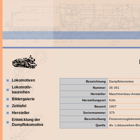
Lokomotiven
Bezeichnung
Dampflokomotive
Lokomotiv-
Nummer
36 361
baureihen
Hersteller
Maschinenbau-Anstal
Bildergalerie
Herstellungsort
Köln
Zeittafel
Bauzeit
1907
Hersteller
Seriennummer
375
Beschreibung
Personenzuglokomot
Entwicklung der
Dampflokomotive
Quelle
div. Lokbaureihen-Bü