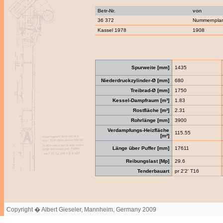
Betr-Nr.
von
36 372
Nummernpla
Kassel 1978
1908
Spurweite [mm]
1435
Niederdruckzylinder-Ø [mm]
680
Treibrad-Ø [mm]
1750
Kessel-Dampfraum [m³]
1.83
Rostfläche [m²]
2.31
Rohrlänge [mm]
3900
Verdampfungs-Heizfläche
115.55
[m²]
Länge über Puffer [mm]
17611
Reibungslast [Mp]
29.6
Tenderbauart
pr 2'2' T16
Copyright � Albert Gieseler, Mannheim, Germany 2009