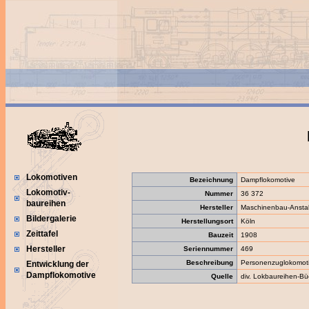
Lokomotiven
Bezeichnung
Dampflokomotive
Lokomotiv-
Nummer
36 372
baureihen
Hersteller
Maschinenbau-Anstal
Bildergalerie
Herstellungsort
Köln
Zeittafel
Bauzeit
1908
Hersteller
Seriennummer
469
Beschreibung
Personenzuglokomot
Entwicklung der
Dampflokomotive
Quelle
div. Lokbaureihen-Bü