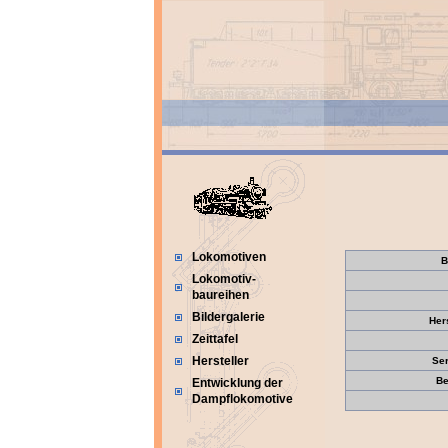
Lokomotiven
B
Lokomotiv-
baureihen
Bildergalerie
Her
Zeittafel
Hersteller
Se
Be
Entwicklung der
Dampflokomotive