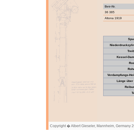
Betr-Nr.
36 385
Altona 1919
Spu
Niederdruckzyli
Trei
Kessel-Dam
Ros
Roh
Verdampfungs-Heiz
Länge über 
Reibun
T
Copyright � Albert Gieseler, Mannheim, Germany 