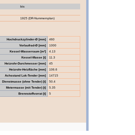
bis
1925 (DR-Nummernplan)
Hochdruckzylinder-Ø [mm]
460
Vorlaufrad-Ø [mm]
1000
Kessel-Wasserraum [m³]
4.13
Kessel-Masse [t]
11.3
Heizrohr-Durchmesser [mm]
45
Heizrohr-Heizfläche [mm]
106.6
Achsstand Lok-Tender [mm]
14715
Dienstmasse (ohne Tender) [t]
50.4
Metermasse (mit Tender) [t]
5.35
Brennstoffvorrat [t]
5