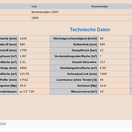
von
Kommentar
Nummernplan 1925
1909
Technische Daten
rweite [mm]
1435
Höchstgeschwindigkeit [km/h]
90
nder-Ø [mm]
680
Kolbenhub [mm]
600
brad-Ø [mm]
1750
Dampfdruck [bar]
12
pfraum [m³]
1.83
Verdampfungsoberfläche [m²]
7
tfläche [m²]
2.31
Anzahl Heizrohre
217
rlänge [mm]
3900
Strahlungsheizfläche [m²]
8.95
fläche [m²]
115.55
Achsstand Lok [mm]
7400
Puffer [mm]
17611
Leermasse (ohne Tender] [t]
45
gslast [Mp]
29.6
Achslast [Mp]
14.8
enderbauart
pr 2'2' T16
Wasservorrat [m³]
16
2009