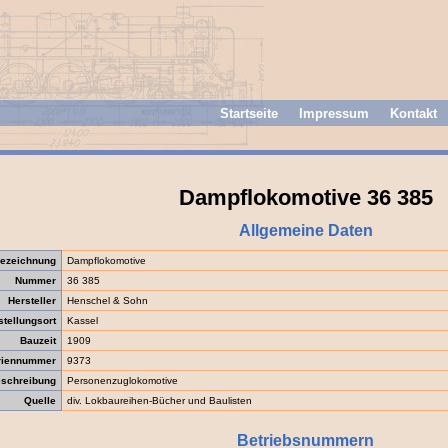
Startseite
Impressum
Kontakt
Dampflokomotive 36 385
Allgemeine Daten
ezeichnung
Dampflokomotive
Nummer
36 385
Hersteller
Henschel & Sohn
stellungsort
Kassel
Bauzeit
1909
riennummer
9373
schreibung
Personenzuglokomotive
Quelle
div. Lokbaureihen-Bücher und Baulisten
Betriebsnummern