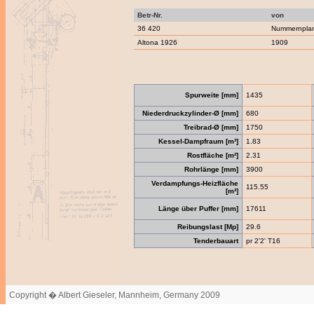
Betr-Nr.
von
36 420
Nummernpla
Altona 1926
1909
Spurweite [mm]
1435
Niederdruckzylinder-Ø [mm]
680
Treibrad-Ø [mm]
1750
Kessel-Dampfraum [m³]
1.83
Rostfläche [m²]
2.31
Rohrlänge [mm]
3900
Verdampfungs-Heizfläche
115.55
[m²]
Länge über Puffer [mm]
17611
Reibungslast [Mp]
29.6
Tenderbauart
pr 2'2' T16
Copyright � Albert Gieseler, Mannheim, Germany 2009