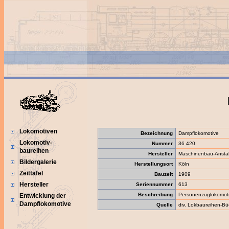
Lokomotiven
Bezeichnung
Dampflokomotive
Lokomotiv-
Nummer
36 420
baureihen
Hersteller
Maschinenbau-Anstal
Bildergalerie
Herstellungsort
Köln
Zeittafel
Bauzeit
1909
Hersteller
Seriennummer
613
Beschreibung
Personenzuglokomot
Entwicklung der
Dampflokomotive
Quelle
div. Lokbaureihen-Bü