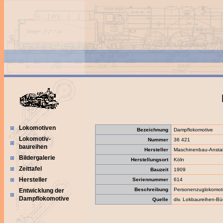
Lokomotiven
Bezeichnung
Dampflokomotive
Lokomotiv-
Nummer
36 421
baureihen
Hersteller
Maschinenbau-Anstal
Bildergalerie
Herstellungsort
Köln
Zeittafel
Bauzeit
1909
Hersteller
Seriennummer
614
Beschreibung
Personenzuglokomot
Entwicklung der
Dampflokomotive
Quelle
div. Lokbaureihen-Bü