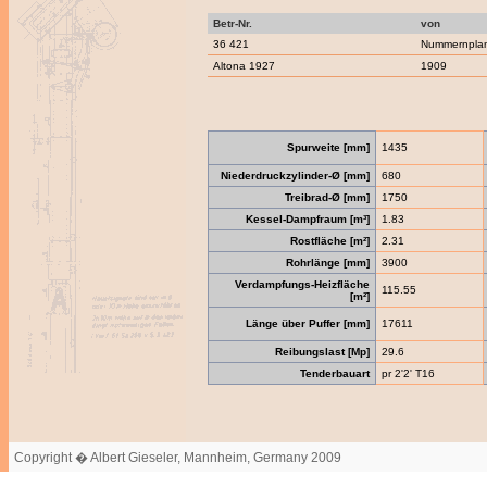
Betr-Nr.
von
36 421
Nummernpla
Altona 1927
1909
Spurweite [mm]
1435
Niederdruckzylinder-Ø [mm]
680
Treibrad-Ø [mm]
1750
Kessel-Dampfraum [m³]
1.83
Rostfläche [m²]
2.31
Rohrlänge [mm]
3900
Verdampfungs-Heizfläche
115.55
[m²]
Länge über Puffer [mm]
17611
Reibungslast [Mp]
29.6
Tenderbauart
pr 2'2' T16
Copyright � Albert Gieseler, Mannheim, Germany 2009