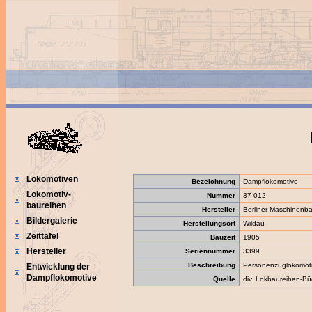
Lokomotiven
Bezeichnung
Dampflokomotive
Lokomotiv-
Nummer
37 012
baureihen
Hersteller
Berliner Maschinenba
Bildergalerie
Herstellungsort
Wildau
Zeittafel
Bauzeit
1905
Hersteller
Seriennummer
3399
Beschreibung
Personenzuglokomot
Entwicklung der
Dampflokomotive
Quelle
div. Lokbaureihen-Bü