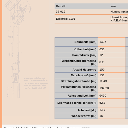
Betr-Nr.
von
37 012
Nummernpla
Umzeichnung
Elberfeld 2101
K.P.E.V.-Nu
Spurweite [mm]
1435
Kolbenhub [mm]
630
Dampfdruck [bar]
12
Verdampfungsoberfläche
8.2
[m²]
Anzahl Heizrohre
150
Rauchrohr-Ø [mm]
133
Strahlungsheizfläche [m²]
11.49
Verdampfungs-Heizfläche
132.28
[m²]
Achsstand Lok [mm]
6450
Leermasse (ohne Tender] [t]
52.3
Achslast [Mp]
14.9
Wasservorrat [m³]
16