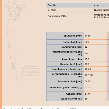
Betr-Nr.
von
37 028
Nummernpla
Umzeichnung
Königsberg 2168
K.P.E.V.-Nu
Spurweite [mm]
1435
Kolbenhub [mm]
630
Dampfdruck [bar]
12
Verdampfungsoberfläche
8.2
[m²]
Anzahl Heizrohre
150
Rauchrohr-Ø [mm]
133
Strahlungsheizfläche [m²]
11.49
Verdampfungs-Heizfläche
132.28
[m²]
Achsstand Lok [mm]
6450
Leermasse (ohne Tender] [t]
52.3
Achslast [Mp]
14.9
Wasservorrat [m³]
16