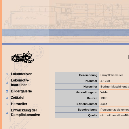
Lokomotiven
Bezeichnung
Dampflokomotive
Lokomotiv-
Nummer
37 028
baureihen
Hersteller
Berliner Maschinenba
Bildergalerie
Herstellungsort
Wildau
Zeittafel
Bauzeit
1905
Hersteller
Seriennummer
3446
Beschreibung
Personenzuglokomot
Entwicklung der
Dampflokomotive
Quelle
div. Lokbaureihen-Bü