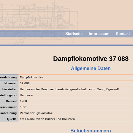
Startseite
Impressum
Kontakt
Dampflokomotive 37 088
Allgemeine Daten
ezeichnung
Dampflokomotive
Nummer
37 088
Hersteller
Hannoversche Maschinenbau-Actiengesellschaft, vorm. Georg Egestorff
stellungsort
Hannover
Bauzeit
1908
riennummer
5091
schreibung
Personenzuglokomotive
Quelle
div. Lokbaureihen-Bücher und Baulisten
Betriebsnummern