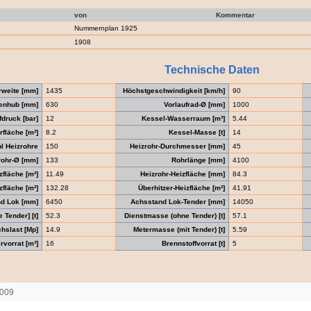
von
Kommentar
Nummernplan 1925
1908
Technische Daten
rweite [mm]
1435
Höchstgeschwindigkeit [km/h]
90
enhub [mm]
630
Vorlaufrad-Ø [mm]
1000
druck [bar]
12
Kessel-Wasserraum [m³]
5.44
fläche [m²]
8.2
Kessel-Masse [t]
14
l Heizrohre
150
Heizrohr-Durchmesser [mm]
45
ohr-Ø [mm]
133
Rohrlänge [mm]
4100
zfläche [m²]
11.49
Heizrohr-Heizfläche [mm]
84.3
fläche [m²]
132.28
Überhitzer-Heizfläche [m²]
41.91
d Lok [mm]
6450
Achsstand Lok-Tender [mm]
14050
Tender] [t]
52.3
Dienstmasse (ohne Tender) [t]
57.1
hslast [Mp]
14.9
Metermasse (mit Tender) [t]
5.59
vorrat [m³]
16
Brennstoffvorrat [t]
5
2009