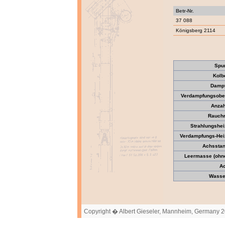
Betr-Nr.
37 088
Königsberg 2114
Spu
Kolb
Dampf
Verdampfungsober
Anzah
Rauchr
Strahlungshei
Verdampfungs-Heiz
Achsstan
Leermasse (ohne 
Ac
Wasser
Copyright � Albert Gieseler, Mannheim, Germany 