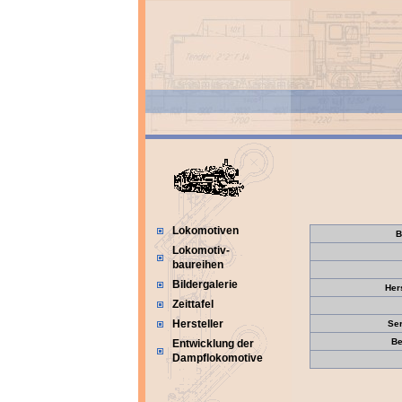
Lokomotiven
B
Lokomotiv-
baureihen
Bildergalerie
Her
Zeittafel
Hersteller
Se
Be
Entwicklung der
Dampflokomotive