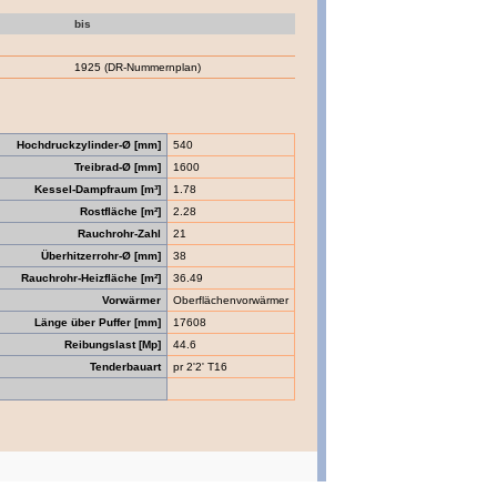
bis
1925 (DR-Nummernplan)
Hochdruckzylinder-Ø [mm]
540
Treibrad-Ø [mm]
1600
Kessel-Dampfraum [m³]
1.78
Rostfläche [m²]
2.28
Rauchrohr-Zahl
21
Überhitzerrohr-Ø [mm]
38
Rauchrohr-Heizfläche [m²]
36.49
Vorwärmer
Oberflächenvorwärmer
Länge über Puffer [mm]
17608
Reibungslast [Mp]
44.6
Tenderbauart
pr 2'2' T16