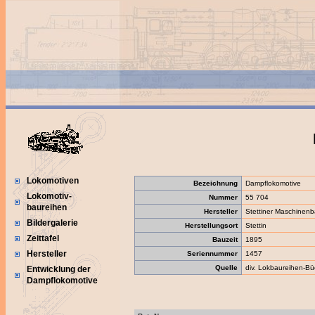
Lokomotiven
Bezeichnung
Dampflokomotive
Lokomotiv-
Nummer
55 704
baureihen
Hersteller
Stettiner Maschinenb
Bildergalerie
Herstellungsort
Stettin
Zeittafel
Bauzeit
1895
Hersteller
Seriennummer
1457
Quelle
div. Lokbaureihen-Bü
Entwicklung der
Dampflokomotive