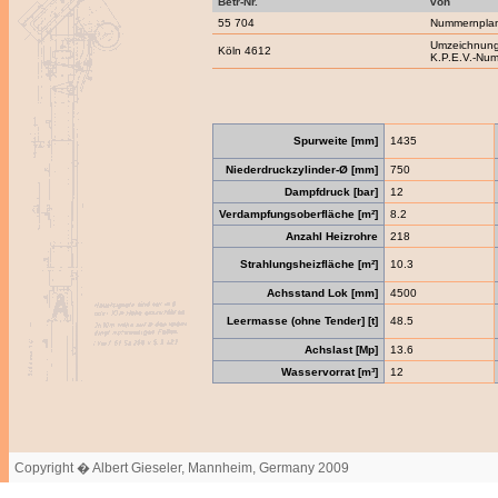
Betr-Nr.
von
55 704
Nummernpla
Umzeichnung
Köln 4612
K.P.E.V.-Nu
Spurweite [mm]
1435
Niederdruckzylinder-Ø [mm]
750
Dampfdruck [bar]
12
Verdampfungsoberfläche [m²]
8.2
Anzahl Heizrohre
218
Strahlungsheizfläche [m²]
10.3
Achsstand Lok [mm]
4500
Leermasse (ohne Tender] [t]
48.5
Achslast [Mp]
13.6
Wasservorrat [m³]
12
Copyright � Albert Gieseler, Mannheim, Germany 2009