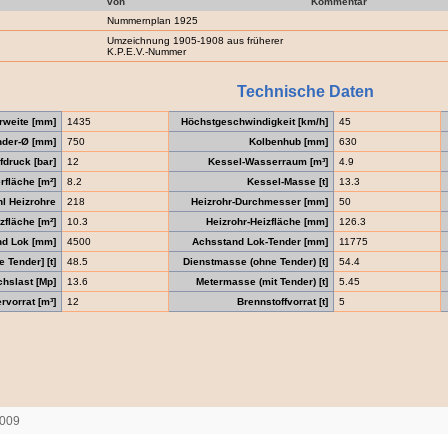
von
Kommentar
Nummernplan 1925
Umzeichnung 1905-1908 aus früherer
K.P.E.V.-Nummer
Technische Daten
rweite [mm]
1435
Höchstgeschwindigkeit [km/h]
45
nder-Ø [mm]
750
Kolbenhub [mm]
630
druck [bar]
12
Kessel-Wasserraum [m³]
4.9
fläche [m²]
8.2
Kessel-Masse [t]
13.3
l Heizrohre
218
Heizrohr-Durchmesser [mm]
50
zfläche [m²]
10.3
Heizrohr-Heizfläche [mm]
126.3
nd Lok [mm]
4500
Achsstand Lok-Tender [mm]
11775
 Tender] [t]
48.5
Dienstmasse (ohne Tender) [t]
54.4
chslast [Mp]
13.6
Metermasse (mit Tender) [t]
5.45
vorrat [m³]
12
Brennstoffvorrat [t]
5
2009