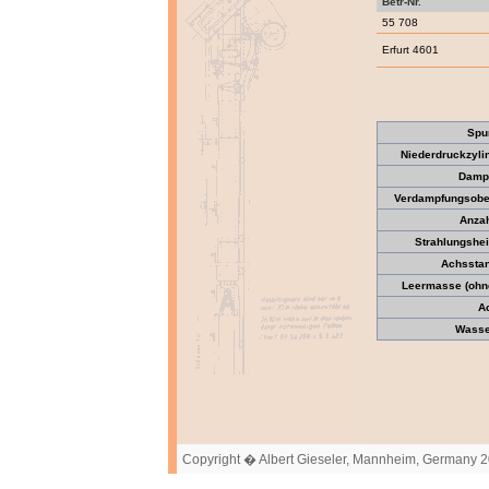
Betr-Nr.
55 708
Erfurt 4601
Spu
Niederdruckzyli
Dampf
Verdampfungsober
Anzah
Strahlungshei
Achssta
Leermasse (ohne
A
Wasser
Copyright � Albert Gieseler, Mannheim, Germany 