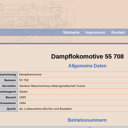
Startseite
Impressum
Kontakt
Dampflokomotive 55 708
Allgemeine Daten
ezeichnung
Dampflokomotive
Nummer
55 708
Hersteller
Stettiner Maschinenbau-Aktiengesellschaft Vulcan
stellungsort
Stettin
Bauzeit
1895
riennummer
1464
Quelle
div. Lokbaureihen-Bücher und Baulisten
Betriebsnummern