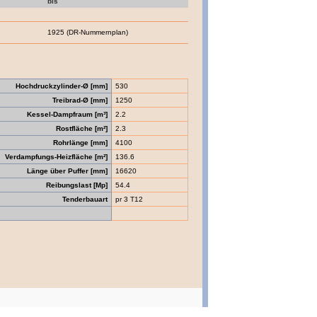
bis
1925 (DR-Nummernplan)
Hochdruckzylinder-Ø [mm]
530
Treibrad-Ø [mm]
1250
Kessel-Dampfraum [m³]
2.2
Rostfläche [m²]
2.3
Rohrlänge [mm]
4100
Verdampfungs-Heizfläche [m²]
136.6
Länge über Puffer [mm]
16620
Reibungslast [Mp]
54.4
Tenderbauart
pr 3 T12