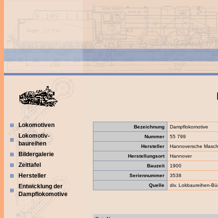
Lokomotiven
Bezeichnung
Dampflokomotive
Lokomotiv-
Nummer
55 799
baureihen
Hersteller
Hannoversche Maschi
Bildergalerie
Herstellungsort
Hannover
Zeittafel
Bauzeit
1900
Hersteller
Seriennummer
3538
Quelle
div. Lokbaureihen-Bü
Entwicklung der
Dampflokomotive