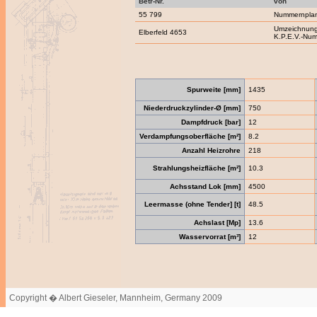
Betr-Nr.
von
55 799
Nummernpla
Umzeichnung
Elberfeld 4653
K.P.E.V.-Nu
Spurweite [mm]
1435
Niederdruckzylinder-Ø [mm]
750
Dampfdruck [bar]
12
Verdampfungsoberfläche [m²]
8.2
Anzahl Heizrohre
218
Strahlungsheizfläche [m²]
10.3
Achsstand Lok [mm]
4500
Leermasse (ohne Tender] [t]
48.5
Achslast [Mp]
13.6
Wasservorrat [m³]
12
Copyright � Albert Gieseler, Mannheim, Germany 2009