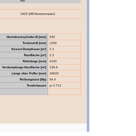
bis
1925 (DR-Nummernplan)
Hochdruckzylinder-Ø [mm]
530
Treibrad-Ø [mm]
1250
Kessel-Dampfraum [m³]
2.2
Rostfläche [m²]
2.3
Rohrlänge [mm]
4100
Verdampfungs-Heizfläche [m²]
136.6
Länge über Puffer [mm]
16620
Reibungslast [Mp]
54.4
Tenderbauart
pr 3 T12