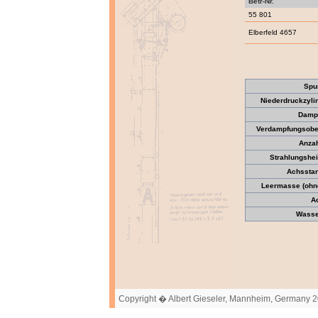
Betr-Nr.
55 801
Elberfeld 4657
Spu
Niederdruckzyli
Dampf
Verdampfungsober
Anzah
Strahlungshei
Achssta
Leermasse (ohne
A
Wasser
Copyright � Albert Gieseler, Mannheim, Germany 