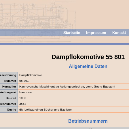
Startseite
Impressum
Kontakt
Dampflokomotive 55 801
Allgemeine Daten
ezeichnung
Dampflokomotive
Nummer
55 801
Hersteller
Hannoversche Maschinenbau-Actiengesellschaft, vorm. Georg Egestorff
stellungsort
Hannover
Bauzeit
1900
riennummer
3542
Quelle
div. Lokbaureihen-Bücher und Baulisten
Betriebsnummern