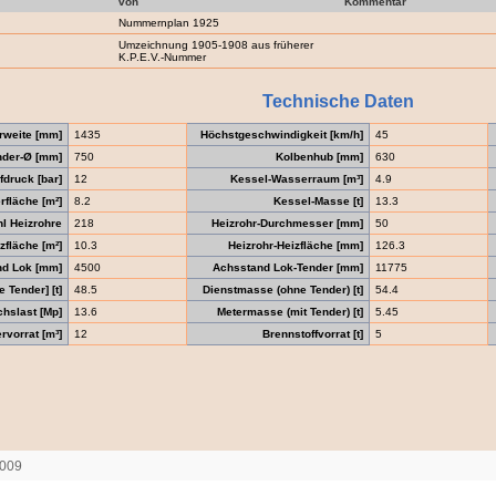
von
Kommentar
Nummernplan 1925
Umzeichnung 1905-1908 aus früherer
K.P.E.V.-Nummer
Technische Daten
rweite [mm]
1435
Höchstgeschwindigkeit [km/h]
45
nder-Ø [mm]
750
Kolbenhub [mm]
630
druck [bar]
12
Kessel-Wasserraum [m³]
4.9
fläche [m²]
8.2
Kessel-Masse [t]
13.3
l Heizrohre
218
Heizrohr-Durchmesser [mm]
50
zfläche [m²]
10.3
Heizrohr-Heizfläche [mm]
126.3
nd Lok [mm]
4500
Achsstand Lok-Tender [mm]
11775
 Tender] [t]
48.5
Dienstmasse (ohne Tender) [t]
54.4
chslast [Mp]
13.6
Metermasse (mit Tender) [t]
5.45
vorrat [m³]
12
Brennstoffvorrat [t]
5
2009