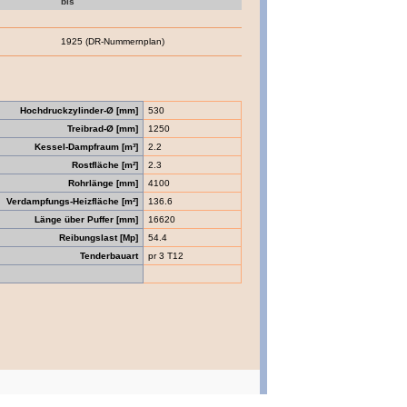
bis
1925 (DR-Nummernplan)
Hochdruckzylinder-Ø [mm]
530
Treibrad-Ø [mm]
1250
Kessel-Dampfraum [m³]
2.2
Rostfläche [m²]
2.3
Rohrlänge [mm]
4100
Verdampfungs-Heizfläche [m²]
136.6
Länge über Puffer [mm]
16620
Reibungslast [Mp]
54.4
Tenderbauart
pr 3 T12