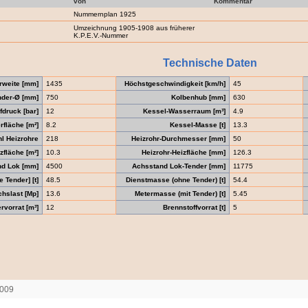
von
Kommentar
Nummernplan 1925
Umzeichnung 1905-1908 aus früherer
K.P.E.V.-Nummer
Technische Daten
rweite [mm]
1435
Höchstgeschwindigkeit [km/h]
45
nder-Ø [mm]
750
Kolbenhub [mm]
630
druck [bar]
12
Kessel-Wasserraum [m³]
4.9
fläche [m²]
8.2
Kessel-Masse [t]
13.3
l Heizrohre
218
Heizrohr-Durchmesser [mm]
50
zfläche [m²]
10.3
Heizrohr-Heizfläche [mm]
126.3
nd Lok [mm]
4500
Achsstand Lok-Tender [mm]
11775
 Tender] [t]
48.5
Dienstmasse (ohne Tender) [t]
54.4
chslast [Mp]
13.6
Metermasse (mit Tender) [t]
5.45
vorrat [m³]
12
Brennstoffvorrat [t]
5
2009