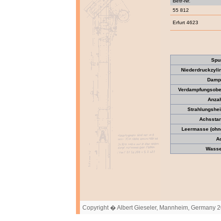
Betr-Nr.
55 812
Erfurt 4623
Spu
Niederdruckzyli
Dampf
Verdampfungsober
Anzah
Strahlungshei
Achssta
Leermasse (ohne
A
Wasser
Copyright � Albert Gieseler, Mannheim, Germany 