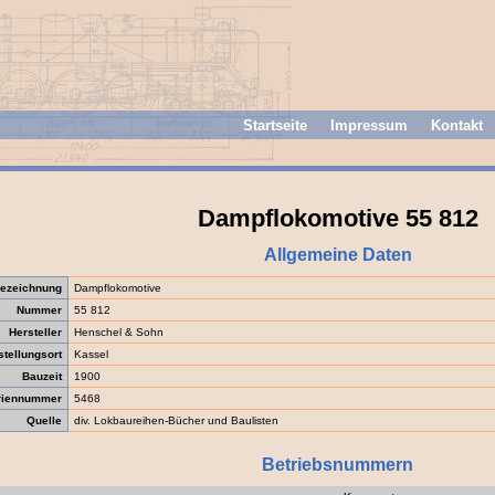
Startseite
Impressum
Kontakt
Dampflokomotive 55 812
Allgemeine Daten
ezeichnung
Dampflokomotive
Nummer
55 812
Hersteller
Henschel & Sohn
stellungsort
Kassel
Bauzeit
1900
riennummer
5468
Quelle
div. Lokbaureihen-Bücher und Baulisten
Betriebsnummern