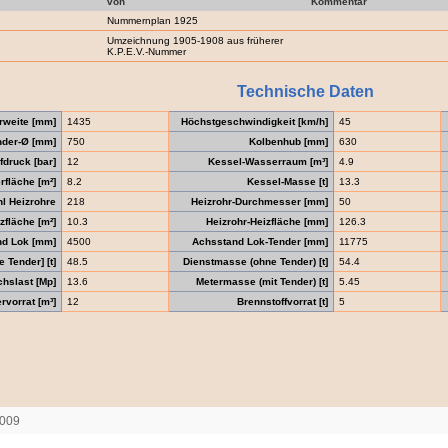
von
Kommentar
Nummernplan 1925
Umzeichnung 1905-1908 aus früherer
K.P.E.V.-Nummer
Technische Daten
rweite [mm]
1435
Höchstgeschwindigkeit [km/h]
45
nder-Ø [mm]
750
Kolbenhub [mm]
630
druck [bar]
12
Kessel-Wasserraum [m³]
4.9
fläche [m²]
8.2
Kessel-Masse [t]
13.3
l Heizrohre
218
Heizrohr-Durchmesser [mm]
50
zfläche [m²]
10.3
Heizrohr-Heizfläche [mm]
126.3
nd Lok [mm]
4500
Achsstand Lok-Tender [mm]
11775
 Tender] [t]
48.5
Dienstmasse (ohne Tender) [t]
54.4
chslast [Mp]
13.6
Metermasse (mit Tender) [t]
5.45
vorrat [m³]
12
Brennstoffvorrat [t]
5
2009