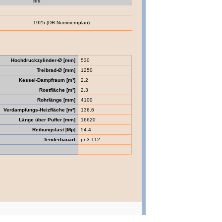
bis
1925 (DR-Nummernplan)
Hochdruckzylinder-Ø [mm]
530
Treibrad-Ø [mm]
1250
Kessel-Dampfraum [m³]
2.2
Rostfläche [m²]
2.3
Rohrlänge [mm]
4100
Verdampfungs-Heizfläche [m²]
136.6
Länge über Puffer [mm]
16620
Reibungslast [Mp]
54.4
Tenderbauart
pr 3 T12