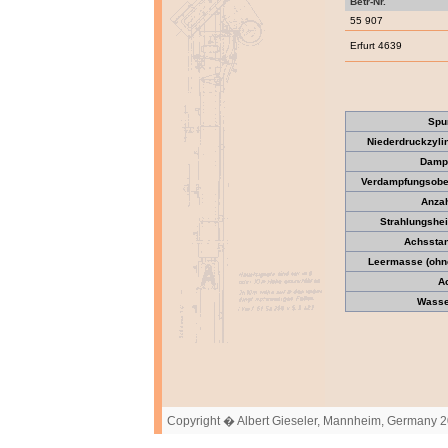
Betr-Nr.
55 907
Erfurt 4639
Spu
Niederdruckzyli
Dampf
Verdampfungsober
Anzah
Strahlungshei
Achssta
Leermasse (ohne
A
Wasser
Copyright � Albert Gieseler, Mannheim, Germany 