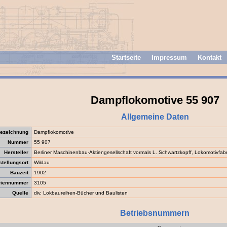
Startseite
Impressum
Kontakt
Dampflokomotive 55 907
Allgemeine Daten
ezeichnung
Dampflokomotive
Nummer
55 907
Hersteller
Berliner Maschinenbau-Aktiengesellschaft vormals L. Schwartzkopff, Lokomotivfabr
stellungsort
Wildau
Bauzeit
1902
riennummer
3105
Quelle
div. Lokbaureihen-Bücher und Baulisten
Betriebsnummern