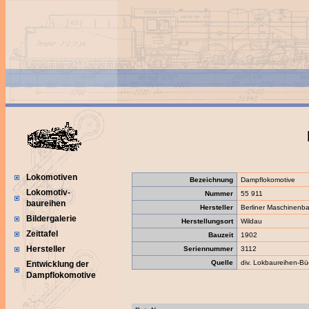
Lokomotiven
Bezeichnung
Dampflokomotive
Lokomotiv-
Nummer
55 911
baureihen
Hersteller
Berliner Maschinenba
Bildergalerie
Herstellungsort
Wildau
Zeittafel
Bauzeit
1902
Hersteller
Seriennummer
3112
Quelle
div. Lokbaureihen-Bü
Entwicklung der
Dampflokomotive