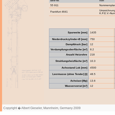
Betr-Nr.
von
55 911
Nummernpla
Umzeichnung
Frankfurt 4641
K.P.E.V.-Nu
Spurweite [mm]
1435
Niederdruckzylinder-Ø [mm]
750
Dampfdruck [bar]
12
Verdampfungsoberfläche [m²]
8.2
Anzahl Heizrohre
218
Strahlungsheizfläche [m²]
10.3
Achsstand Lok [mm]
4500
Leermasse (ohne Tender] [t]
48.5
Achslast [Mp]
13.6
Wasservorrat [m³]
12
Copyright � Albert Gieseler, Mannheim, Germany 2009