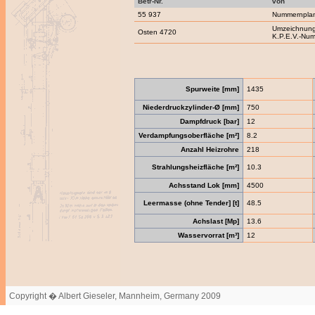
Betr-Nr.
von
55 937
Nummernpla
Umzeichnung
Osten 4720
K.P.E.V.-Nu
Spurweite [mm]
1435
Niederdruckzylinder-Ø [mm]
750
Dampfdruck [bar]
12
Verdampfungsoberfläche [m²]
8.2
Anzahl Heizrohre
218
Strahlungsheizfläche [m²]
10.3
Achsstand Lok [mm]
4500
Leermasse (ohne Tender] [t]
48.5
Achslast [Mp]
13.6
Wasservorrat [m³]
12
Copyright � Albert Gieseler, Mannheim, Germany 2009