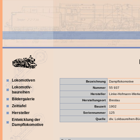
Lokomotiven
Bezeichnung
Dampflokomotive
Lokomotiv-
Nummer
55 937
baureihen
Hersteller
Linke-Hofmann-Werke
Bildergalerie
Herstellungsort
Breslau
Zeittafel
Bauzeit
1902
Hersteller
Seriennummer
125
Quelle
div. Lokbaureihen-Bü
Entwicklung der
Dampflokomotive