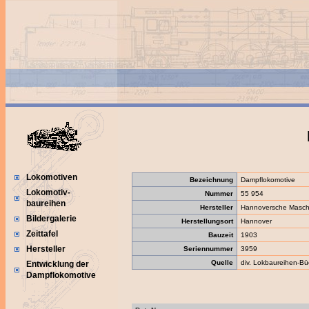
Lokomotiven
Bezeichnung
Dampflokomotive
Lokomotiv-
Nummer
55 954
baureihen
Hersteller
Hannoversche Maschi
Bildergalerie
Herstellungsort
Hannover
Zeittafel
Bauzeit
1903
Hersteller
Seriennummer
3959
Quelle
div. Lokbaureihen-Bü
Entwicklung der
Dampflokomotive