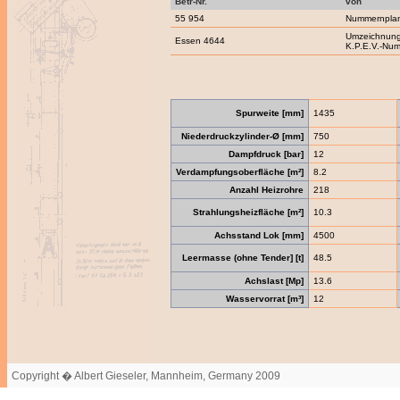
Betr-Nr.
von
55 954
Nummernpla
Umzeichnung
Essen 4644
K.P.E.V.-Nu
Spurweite [mm]
1435
Niederdruckzylinder-Ø [mm]
750
Dampfdruck [bar]
12
Verdampfungsoberfläche [m²]
8.2
Anzahl Heizrohre
218
Strahlungsheizfläche [m²]
10.3
Achsstand Lok [mm]
4500
Leermasse (ohne Tender] [t]
48.5
Achslast [Mp]
13.6
Wasservorrat [m³]
12
Copyright � Albert Gieseler, Mannheim, Germany 2009