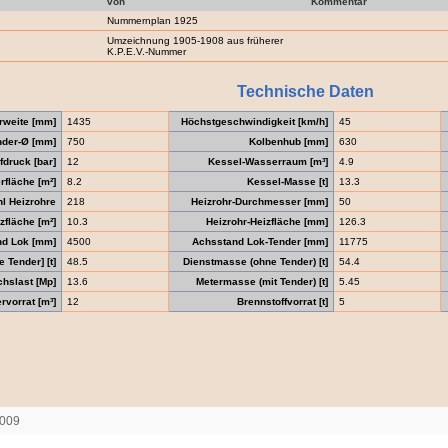
von
Kommentar
Nummernplan 1925
Umzeichnung 1905-1908 aus früherer
K.P.E.V.-Nummer
Technische Daten
rweite [mm]
1435
Höchstgeschwindigkeit [km/h]
45
nder-Ø [mm]
750
Kolbenhub [mm]
630
druck [bar]
12
Kessel-Wasserraum [m³]
4.9
fläche [m²]
8.2
Kessel-Masse [t]
13.3
l Heizrohre
218
Heizrohr-Durchmesser [mm]
50
zfläche [m²]
10.3
Heizrohr-Heizfläche [mm]
126.3
nd Lok [mm]
4500
Achsstand Lok-Tender [mm]
11775
 Tender] [t]
48.5
Dienstmasse (ohne Tender) [t]
54.4
chslast [Mp]
13.6
Metermasse (mit Tender) [t]
5.45
vorrat [m³]
12
Brennstoffvorrat [t]
5
2009