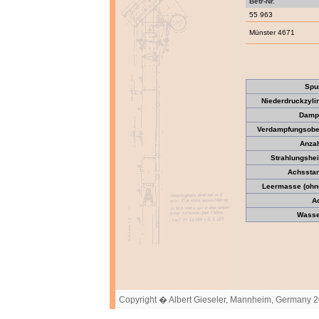
Betr-Nr.
55 963
Münster 4671
Spu
Niederdruckzyli
Dampf
Verdampfungsober
Anzah
Strahlungshei
Achssta
Leermasse (ohne
A
Wasser
Copyright � Albert Gieseler, Mannheim, Germany 