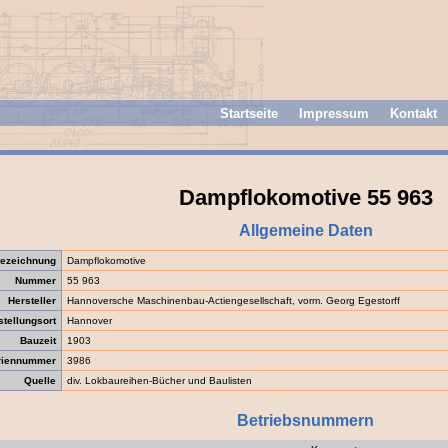
Startseite
Impressum
Kontakt
Dampflokomotive 55 963
Allgemeine Daten
ezeichnung
Dampflokomotive
Nummer
55 963
Hersteller
Hannoversche Maschinenbau-Actiengesellschaft, vorm. Georg Egestorff
stellungsort
Hannover
Bauzeit
1903
riennummer
3986
Quelle
div. Lokbaureihen-Bücher und Baulisten
Betriebsnummern