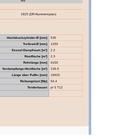
bis
1925 (DR-Nummernplan)
Hochdruckzylinder-Ø [mm]
530
Treibrad-Ø [mm]
1250
Kessel-Dampfraum [m³]
2.2
Rostfläche [m²]
2.3
Rohrlänge [mm]
4100
Verdampfungs-Heizfläche [m²]
136.6
Länge über Puffer [mm]
16620
Reibungslast [Mp]
54.4
Tenderbauart
pr 3 T12