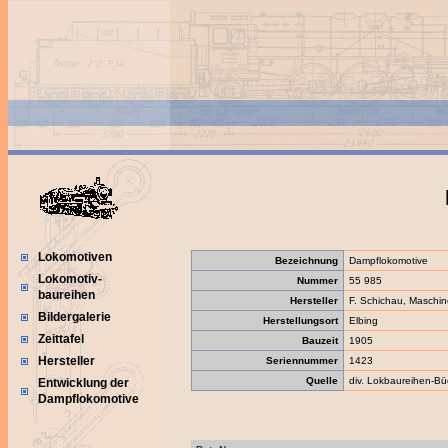
Lokomotiven
Bezeichnung
Dampflokomotive
Lokomotiv-
Nummer
55 985
baureihen
Hersteller
F. Schichau, Maschin
Bildergalerie
Herstellungsort
Elbing
Zeittafel
Bauzeit
1905
Hersteller
Seriennummer
1423
Quelle
div. Lokbaureihen-Bü
Entwicklung der
Dampflokomotive