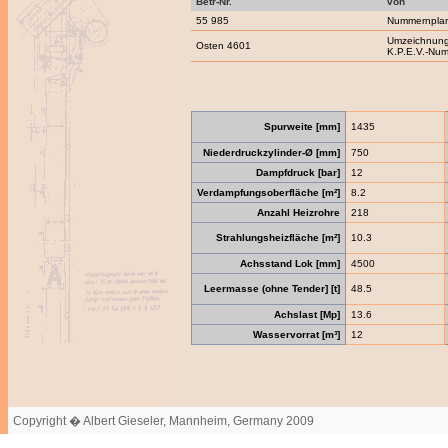
Betr-Nr.
von
55 985
Nummernpla
Umzeichnung
Osten 4601
K.P.E.V.-Nu
Spurweite [mm]
1435
Niederdruckzylinder-Ø [mm]
750
Dampfdruck [bar]
12
Verdampfungsoberfläche [m²]
8.2
Anzahl Heizrohre
218
Strahlungsheizfläche [m²]
10.3
Achsstand Lok [mm]
4500
Leermasse (ohne Tender] [t]
48.5
Achslast [Mp]
13.6
Wasservorrat [m³]
12
Copyright � Albert Gieseler, Mannheim, Germany 2009