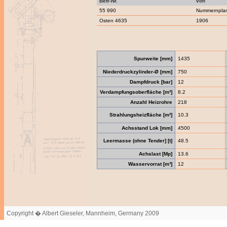
Betr-Nr.
von
55 990
Nummernpla
Osten 4635
1906
Spurweite [mm]
1435
Niederdruckzylinder-Ø [mm]
750
Dampfdruck [bar]
12
Verdampfungsoberfläche [m²]
8.2
Anzahl Heizrohre
218
Strahlungsheizfläche [m²]
10.3
Achsstand Lok [mm]
4500
Leermasse (ohne Tender] [t]
48.5
Achslast [Mp]
13.6
Wasservorrat [m³]
12
Copyright � Albert Gieseler, Mannheim, Germany 2009