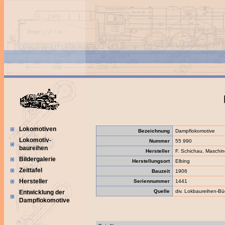
Lokomotiven
Bezeichnung
Dampflokomotive
Lokomotiv-
Nummer
55 990
baureihen
Hersteller
F. Schichau, Maschin
Bildergalerie
Herstellungsort
Elbing
Zeittafel
Bauzeit
1906
Hersteller
Seriennummer
1441
Quelle
div. Lokbaureihen-Bü
Entwicklung der
Dampflokomotive