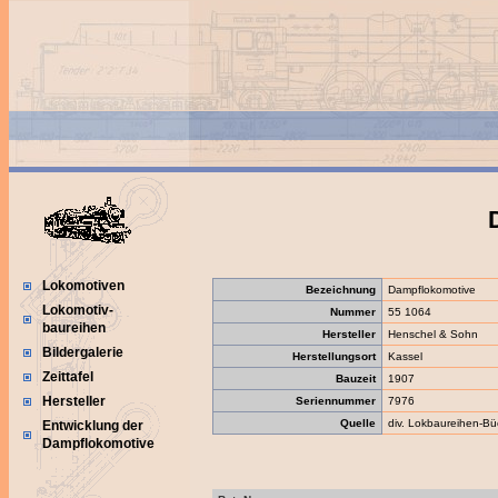
Lokomotiven
Bezeichnung
Dampflokomotive
Lokomotiv-
Nummer
55 1064
baureihen
Hersteller
Henschel & Sohn
Bildergalerie
Herstellungsort
Kassel
Zeittafel
Bauzeit
1907
Hersteller
Seriennummer
7976
Quelle
div. Lokbaureihen-Bü
Entwicklung der
Dampflokomotive