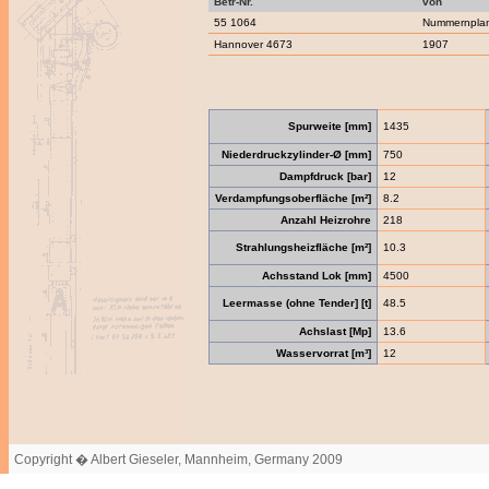
Betr-Nr.
von
55 1064
Nummernpla
Hannover 4673
1907
Spurweite [mm]
1435
Niederdruckzylinder-Ø [mm]
750
Dampfdruck [bar]
12
Verdampfungsoberfläche [m²]
8.2
Anzahl Heizrohre
218
Strahlungsheizfläche [m²]
10.3
Achsstand Lok [mm]
4500
Leermasse (ohne Tender] [t]
48.5
Achslast [Mp]
13.6
Wasservorrat [m³]
12
Copyright � Albert Gieseler, Mannheim, Germany 2009