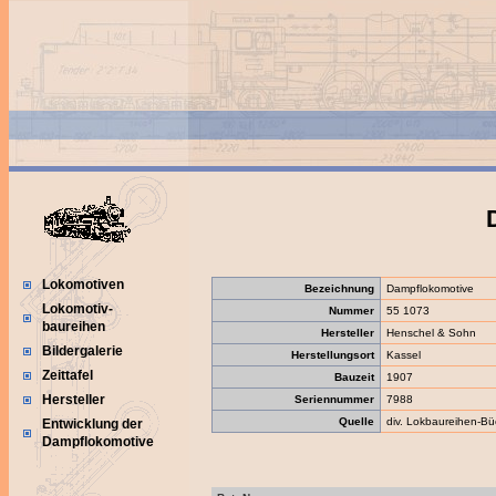
Lokomotiven
Bezeichnung
Dampflokomotive
Lokomotiv-
Nummer
55 1073
baureihen
Hersteller
Henschel & Sohn
Bildergalerie
Herstellungsort
Kassel
Zeittafel
Bauzeit
1907
Hersteller
Seriennummer
7988
Quelle
div. Lokbaureihen-Bü
Entwicklung der
Dampflokomotive