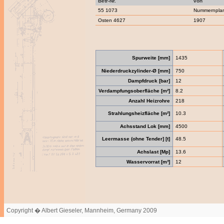
Betr-Nr.
von
55 1073
Nummernpla
Osten 4627
1907
Spurweite [mm]
1435
Niederdruckzylinder-Ø [mm]
750
Dampfdruck [bar]
12
Verdampfungsoberfläche [m²]
8.2
Anzahl Heizrohre
218
Strahlungsheizfläche [m²]
10.3
Achsstand Lok [mm]
4500
Leermasse (ohne Tender] [t]
48.5
Achslast [Mp]
13.6
Wasservorrat [m³]
12
Copyright � Albert Gieseler, Mannheim, Germany 2009