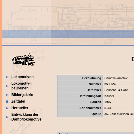
Lokomotiven
Bezeichnung
Dampflokomotive
Lokomotiv-
Nummer
55 1124
baureihen
Hersteller
Henschel & Sohn
Bildergalerie
Herstellungsort
Kassel
Zeittafel
Bauzeit
1907
Hersteller
Seriennummer
8144
Quelle
div. Lokbaureihen-Bü
Entwicklung der
Dampflokomotive