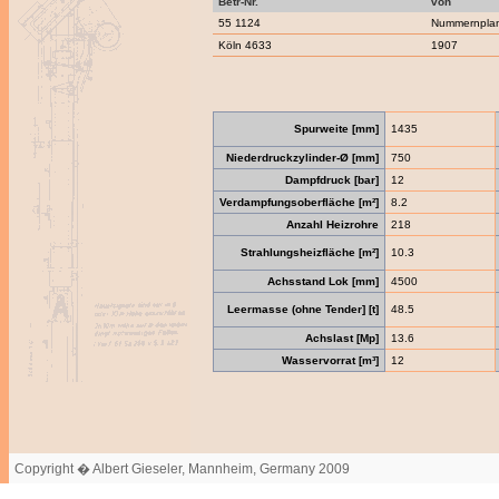
Betr-Nr.
von
55 1124
Nummernpla
Köln 4633
1907
Spurweite [mm]
1435
Niederdruckzylinder-Ø [mm]
750
Dampfdruck [bar]
12
Verdampfungsoberfläche [m²]
8.2
Anzahl Heizrohre
218
Strahlungsheizfläche [m²]
10.3
Achsstand Lok [mm]
4500
Leermasse (ohne Tender] [t]
48.5
Achslast [Mp]
13.6
Wasservorrat [m³]
12
Copyright � Albert Gieseler, Mannheim, Germany 2009