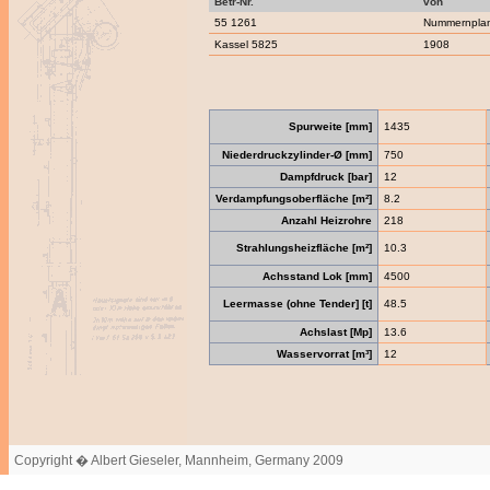
Betr-Nr.
von
55 1261
Nummernpla
Kassel 5825
1908
Spurweite [mm]
1435
Niederdruckzylinder-Ø [mm]
750
Dampfdruck [bar]
12
Verdampfungsoberfläche [m²]
8.2
Anzahl Heizrohre
218
Strahlungsheizfläche [m²]
10.3
Achsstand Lok [mm]
4500
Leermasse (ohne Tender] [t]
48.5
Achslast [Mp]
13.6
Wasservorrat [m³]
12
Copyright � Albert Gieseler, Mannheim, Germany 2009