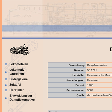
Lokomotiven
Bezeichnung
Dampflokomotive
Lokomotiv-
Nummer
55 1261
baureihen
Hersteller
Hannoversche Maschi
Bildergalerie
Herstellungsort
Hannover
Zeittafel
Bauzeit
1908
Hersteller
Seriennummer
5802
Quelle
div. Lokbaureihen-Bü
Entwicklung der
Dampflokomotive