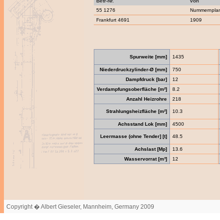
Betr-Nr.
von
55 1276
Nummernpla
Frankfurt 4691
1909
Spurweite [mm]
1435
Niederdruckzylinder-Ø [mm]
750
Dampfdruck [bar]
12
Verdampfungsoberfläche [m²]
8.2
Anzahl Heizrohre
218
Strahlungsheizfläche [m²]
10.3
Achsstand Lok [mm]
4500
Leermasse (ohne Tender] [t]
48.5
Achslast [Mp]
13.6
Wasservorrat [m³]
12
Copyright � Albert Gieseler, Mannheim, Germany 2009