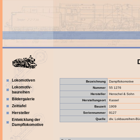
Lokomotiven
Bezeichnung
Dampflokomotive
Lokomotiv-
Nummer
55 1276
baureihen
Hersteller
Henschel & Sohn
Bildergalerie
Herstellungsort
Kassel
Zeittafel
Bauzeit
1909
Hersteller
Seriennummer
9127
Quelle
div. Lokbaureihen-Bü
Entwicklung der
Dampflokomotive