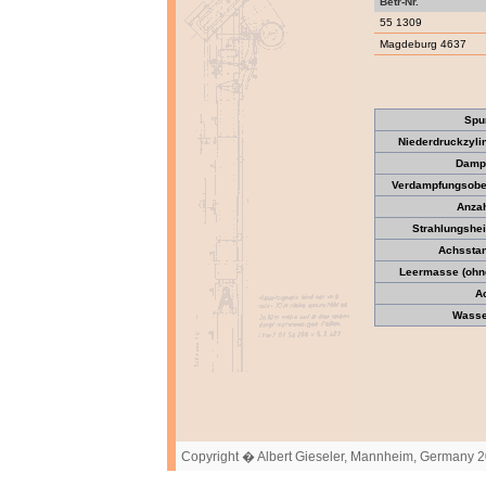
Betr-Nr.
55 1309
Magdeburg 4637
Spu
Niederdruckzyli
Dampf
Verdampfungsober
Anzah
Strahlungshei
Achssta
Leermasse (ohne
A
Wasser
Copyright � Albert Gieseler, Mannheim, Germany 