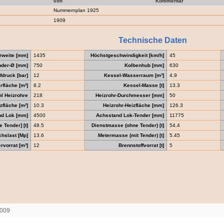
von
Kommentar
Nummernplan 1925
1909
Technische Daten
rweite [mm]
1435
Höchstgeschwindigkeit [km/h]
45
nder-Ø [mm]
750
Kolbenhub [mm]
630
druck [bar]
12
Kessel-Wasserraum [m³]
4.9
fläche [m²]
8.2
Kessel-Masse [t]
13.3
l Heizrohre
218
Heizrohr-Durchmesser [mm]
50
zfläche [m²]
10.3
Heizrohr-Heizfläche [mm]
126.3
nd Lok [mm]
4500
Achsstand Lok-Tender [mm]
11775
 Tender] [t]
48.5
Dienstmasse (ohne Tender) [t]
54.4
chslast [Mp]
13.6
Metermasse (mit Tender) [t]
5.45
vorrat [m³]
12
Brennstoffvorrat [t]
5
2009