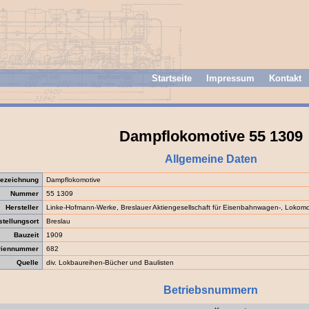
Startseite
Impressum
Kontakt
Dampflokomotive 55 1309
Allgemeine Daten
ezeichnung
Dampflokomotive
Nummer
55 1309
Hersteller
Linke-Hofmann-Werke, Breslauer Aktiengesellschaft für Eisenbahnwagen-, Lokom
stellungsort
Breslau
Bauzeit
1909
riennummer
682
Quelle
div. Lokbaureihen-Bücher und Baulisten
Betriebsnummern