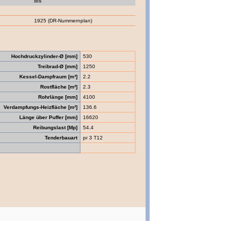
bis
1925 (DR-Nummernplan)
Hochdruckzylinder-Ø [mm]
530
Treibrad-Ø [mm]
1250
Kessel-Dampfraum [m³]
2.2
Rostfläche [m²]
2.3
Rohrlänge [mm]
4100
Verdampfungs-Heizfläche [m²]
136.6
Länge über Puffer [mm]
16620
Reibungslast [Mp]
54.4
Tenderbauart
pr 3 T12