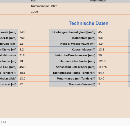
von
Kommentar
Nummernplan 1925
1909
Technische Daten
rweite [mm]
1435
Höchstgeschwindigkeit [km/h]
45
nder-Ø [mm]
750
Kolbenhub [mm]
630
druck [bar]
12
Kessel-Wasserraum [m³]
4.9
fläche [m²]
8.2
Kessel-Masse [t]
13.3
l Heizrohre
218
Heizrohr-Durchmesser [mm]
50
zfläche [m²]
10.3
Heizrohr-Heizfläche [mm]
126.3
nd Lok [mm]
4500
Achsstand Lok-Tender [mm]
11775
 Tender] [t]
48.5
Dienstmasse (ohne Tender) [t]
54.4
chslast [Mp]
13.6
Metermasse (mit Tender) [t]
5.45
vorrat [m³]
12
Brennstoffvorrat [t]
5
2009