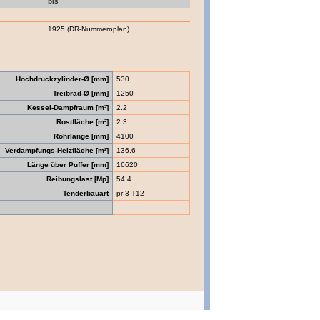
bis
1925 (DR-Nummernplan)
Hochdruckzylinder-Ø [mm]
530
Treibrad-Ø [mm]
1250
Kessel-Dampfraum [m³]
2.2
Rostfläche [m²]
2.3
Rohrlänge [mm]
4100
Verdampfungs-Heizfläche [m²]
136.6
Länge über Puffer [mm]
16620
Reibungslast [Mp]
54.4
Tenderbauart
pr 3 T12