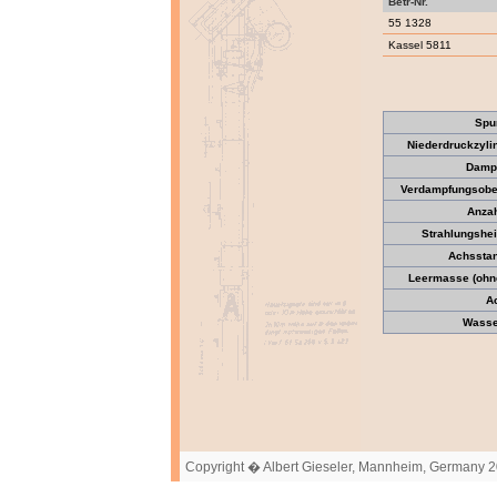
Betr-Nr.
55 1328
Kassel 5811
Spu
Niederdruckzyli
Dampf
Verdampfungsober
Anzah
Strahlungshei
Achssta
Leermasse (ohne
A
Wasser
Copyright � Albert Gieseler, Mannheim, Germany 