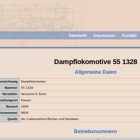
Startseite
Impressum
Kontakt
Dampflokomotive 55 1328
Allgemeine Daten
ezeichnung
Dampflokomotive
Nummer
55 1328
Hersteller
Henschel & Sohn
stellungsort
Kassel
Bauzeit
1909
riennummer
9606
Quelle
div. Lokbaureihen-Bücher und Baulisten
Betriebsnummern