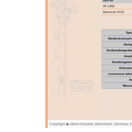
Betr-Nr.
55 1382
Hannover 4731
Spu
Niederdruckzyli
Dampf
Verdampfungsober
Anzah
Strahlungshei
Achssta
Leermasse (ohne
A
Wasser
Copyright � Albert Gieseler, Mannheim, Germany 