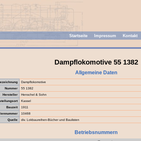
Startseite
Impressum
Kontakt
Dampflokomotive 55 1382
Allgemeine Daten
ezeichnung
Dampflokomotive
Nummer
55 1382
Hersteller
Henschel & Sohn
stellungsort
Kassel
Bauzeit
1911
riennummer
10468
Quelle
div. Lokbaureihen-Bücher und Baulisten
Betriebsnummern