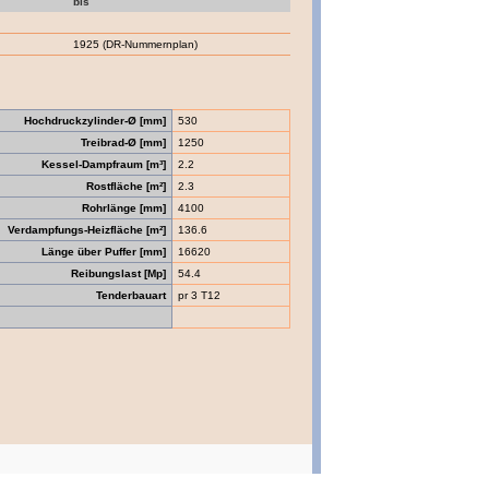
bis
1925 (DR-Nummernplan)
Hochdruckzylinder-Ø [mm]
530
Treibrad-Ø [mm]
1250
Kessel-Dampfraum [m³]
2.2
Rostfläche [m²]
2.3
Rohrlänge [mm]
4100
Verdampfungs-Heizfläche [m²]
136.6
Länge über Puffer [mm]
16620
Reibungslast [Mp]
54.4
Tenderbauart
pr 3 T12