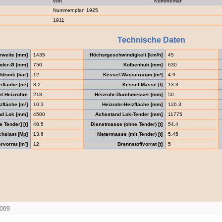
von
Kommentar
Nummernplan 1925
1911
Technische Daten
rweite [mm]
1435
Höchstgeschwindigkeit [km/h]
45
nder-Ø [mm]
750
Kolbenhub [mm]
630
druck [bar]
12
Kessel-Wasserraum [m³]
4.9
fläche [m²]
8.2
Kessel-Masse [t]
13.3
l Heizrohre
218
Heizrohr-Durchmesser [mm]
50
zfläche [m²]
10.3
Heizrohr-Heizfläche [mm]
126.3
nd Lok [mm]
4500
Achsstand Lok-Tender [mm]
11775
 Tender] [t]
48.5
Dienstmasse (ohne Tender) [t]
54.4
chslast [Mp]
13.6
Metermasse (mit Tender) [t]
5.45
vorrat [m³]
12
Brennstoffvorrat [t]
5
2009