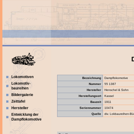
Lokomotiven
Bezeichnung
Dampflokomotive
Lokomotiv-
Nummer
55 1387
baureihen
Hersteller
Henschel & Sohn
Bildergalerie
Herstellungsort
Kassel
Zeittafel
Bauzeit
1911
Hersteller
Seriennummer
10474
Quelle
div. Lokbaureihen-Bü
Entwicklung der
Dampflokomotive