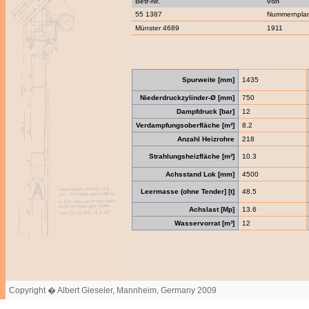
Betr-Nr.
von
55 1387
Nummernpla
Münster 4689
1911
Spurweite [mm]
1435
Niederdruckzylinder-Ø [mm]
750
Dampfdruck [bar]
12
Verdampfungsoberfläche [m²]
8.2
Anzahl Heizrohre
218
Strahlungsheizfläche [m²]
10.3
Achsstand Lok [mm]
4500
Leermasse (ohne Tender] [t]
48.5
Achslast [Mp]
13.6
Wasservorrat [m³]
12
Copyright � Albert Gieseler, Mannheim, Germany 2009