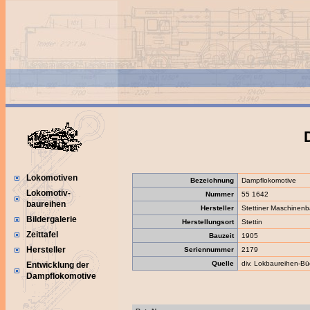
Lokomotiven
Bezeichnung
Dampflokomotive
Lokomotiv-
Nummer
55 1642
baureihen
Hersteller
Stettiner Maschinenb
Bildergalerie
Herstellungsort
Stettin
Zeittafel
Bauzeit
1905
Hersteller
Seriennummer
2179
Quelle
div. Lokbaureihen-Bü
Entwicklung der
Dampflokomotive