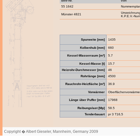
Betr-Nr.
von
55 1642
Nummernpla
Umzeichnung
Münster 4821
K.P.E.V.-Nu
Spurweite [mm]
1435
Kolbenhub [mm]
660
Kessel-Wasserraum [m³]
5.7
Kessel-Masse [t]
15.7
Heizrohr-Durchmesser [mm]
46
Rohrlänge [mm]
4500
Rauchrohr-Heizfläche [m²]
36.9
Vorwärmer
Oberflächenvorwärme
Länge über Puffer [mm]
17968
Reibungslast [Mp]
58.5
Tenderbauart
pr 3 T16,5
Copyright � Albert Gieseler, Mannheim, Germany 2009