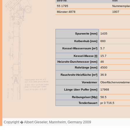
Betr-Nr.
von
55 1795
Nummernpla
Münster 4878
1907
Spurweite [mm]
1435
Kolbenhub [mm]
660
Kessel-Wasserraum [m³]
5.7
Kessel-Masse [t]
15.7
Heizrohr-Durchmesser [mm]
46
Rohrlänge [mm]
4500
Rauchrohr-Heizfläche [m²]
36.9
Vorwärmer
Oberflächenvorwärme
Länge über Puffer [mm]
17968
Reibungslast [Mp]
58.5
Tenderbauart
pr 3 T16,5
Copyright � Albert Gieseler, Mannheim, Germany 2009