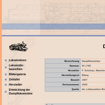
Lokomotiven
Bezeichnung
Dampflokomotive
Lokomotiv-
Nummer
55 1795
baureihen
Hersteller
F. Schichau, Maschin
Bildergalerie
Herstellungsort
Elbing
Zeittafel
Bauzeit
1907
Hersteller
Seriennummer
1600
Quelle
div. Lokbaureihen-Bü
Entwicklung der
Dampflokomotive