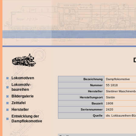
Lokomotiven
Bezeichnung
Dampflokomotive
Lokomotiv-
Nummer
55 1818
baureihen
Hersteller
Stettiner Maschinenb
Bildergalerie
Herstellungsort
Stettin
Zeittafel
Bauzeit
1908
Hersteller
Seriennummer
2420
Quelle
div. Lokbaureihen-Bü
Entwicklung der
Dampflokomotive