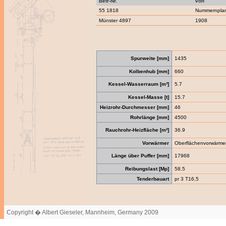
Betr-Nr.
von
55 1818
Nummernpla
Münster 4897
1908
Spurweite [mm]
1435
Kolbenhub [mm]
660
Kessel-Wasserraum [m³]
5.7
Kessel-Masse [t]
15.7
Heizrohr-Durchmesser [mm]
46
Rohrlänge [mm]
4500
Rauchrohr-Heizfläche [m²]
36.9
Vorwärmer
Oberflächenvorwärme
Länge über Puffer [mm]
17968
Reibungslast [Mp]
58.5
Tenderbauart
pr 3 T16,5
Copyright � Albert Gieseler, Mannheim, Germany 2009