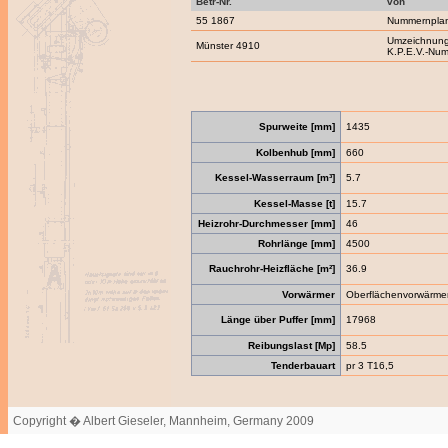
Betr-Nr.
von
55 1867
Nummernpla
Umzeichnung
Münster 4910
K.P.E.V.-Nu
Spurweite [mm]
1435
Kolbenhub [mm]
660
Kessel-Wasserraum [m³]
5.7
Kessel-Masse [t]
15.7
Heizrohr-Durchmesser [mm]
46
Rohrlänge [mm]
4500
Rauchrohr-Heizfläche [m²]
36.9
Vorwärmer
Oberflächenvorwärme
Länge über Puffer [mm]
17968
Reibungslast [Mp]
58.5
Tenderbauart
pr 3 T16,5
Copyright � Albert Gieseler, Mannheim, Germany 2009