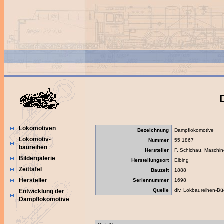
Lokomotiven
Bezeichnung
Dampflokomotive
Lokomotiv-
Nummer
55 1867
baureihen
Hersteller
F. Schichau, Maschin
Bildergalerie
Herstellungsort
Elbing
Zeittafel
Bauzeit
1888
Hersteller
Seriennummer
1698
Quelle
div. Lokbaureihen-Bü
Entwicklung der
Dampflokomotive