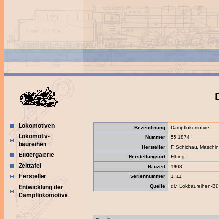
Lokomotiven
Bezeichnung
Dampflokomotive
Lokomotiv-
Nummer
55 1874
baureihen
Hersteller
F. Schichau, Maschin
Bildergalerie
Herstellungsort
Elbing
Zeittafel
Bauzeit
1908
Hersteller
Seriennummer
1711
Quelle
div. Lokbaureihen-Bü
Entwicklung der
Dampflokomotive