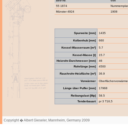
Betr-Nr.
von
55 1874
Nummernpla
Münster 4924
1908
Spurweite [mm]
1435
Kolbenhub [mm]
660
Kessel-Wasserraum [m³]
5.7
Kessel-Masse [t]
15.7
Heizrohr-Durchmesser [mm]
46
Rohrlänge [mm]
4500
Rauchrohr-Heizfläche [m²]
36.9
Vorwärmer
Oberflächenvorwärme
Länge über Puffer [mm]
17968
Reibungslast [Mp]
58.5
Tenderbauart
pr 3 T16,5
Copyright � Albert Gieseler, Mannheim, Germany 2009