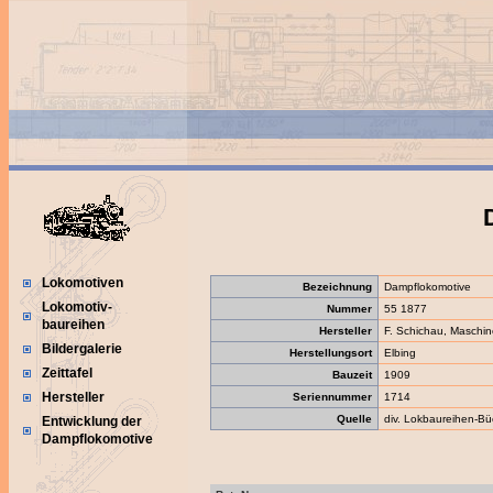
Lokomotiven
Bezeichnung
Dampflokomotive
Lokomotiv-
Nummer
55 1877
baureihen
Hersteller
F. Schichau, Maschin
Bildergalerie
Herstellungsort
Elbing
Zeittafel
Bauzeit
1909
Hersteller
Seriennummer
1714
Quelle
div. Lokbaureihen-Bü
Entwicklung der
Dampflokomotive