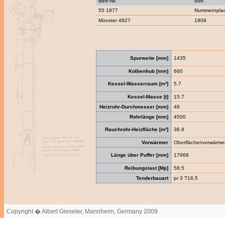
Betr-Nr.
von
55 1877
Nummernpla
Münster 4927
1909
Spurweite [mm]
1435
Kolbenhub [mm]
660
Kessel-Wasserraum [m³]
5.7
Kessel-Masse [t]
15.7
Heizrohr-Durchmesser [mm]
46
Rohrlänge [mm]
4500
Rauchrohr-Heizfläche [m²]
36.9
Vorwärmer
Oberflächenvorwärme
Länge über Puffer [mm]
17968
Reibungslast [Mp]
58.5
Tenderbauart
pr 3 T16,5
Copyright � Albert Gieseler, Mannheim, Germany 2009