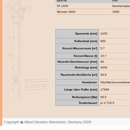
Betr-Nr.
von
55 1935
Nummernpla
Münster 4940
1909
Spurweite [mm]
1435
Kolbenhub [mm]
660
Kessel-Wasserraum [m³]
5.7
Kessel-Masse [t]
15.7
Heizrohr-Durchmesser [mm]
46
Rohrlänge [mm]
4500
Rauchrohr-Heizfläche [m²]
36.9
Vorwärmer
Oberflächenvorwärme
Länge über Puffer [mm]
17968
Reibungslast [Mp]
58.5
Tenderbauart
pr 3 T16,5
Copyright � Albert Gieseler, Mannheim, Germany 2009