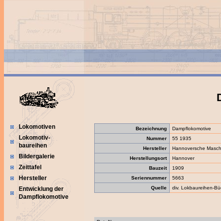
Lokomotiven
Bezeichnung
Dampflokomotive
Lokomotiv-
Nummer
55 1935
baureihen
Hersteller
Hannoversche Maschi
Bildergalerie
Herstellungsort
Hannover
Zeittafel
Bauzeit
1909
Hersteller
Seriennummer
5663
Quelle
div. Lokbaureihen-Bü
Entwicklung der
Dampflokomotive