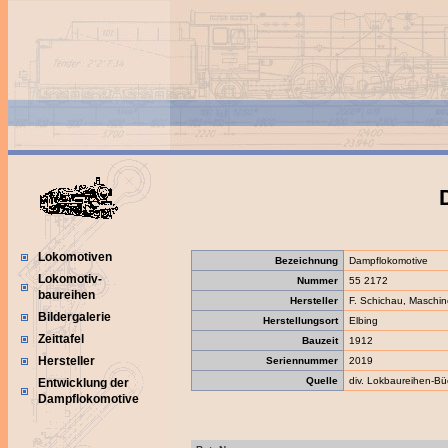
Lokomotiven
Bezeichnung
Dampflokomotive
Lokomotiv-
Nummer
55 2172
baureihen
Hersteller
F. Schichau, Maschin
Bildergalerie
Herstellungsort
Elbing
Zeittafel
Bauzeit
1912
Hersteller
Seriennummer
2019
Quelle
div. Lokbaureihen-Bü
Entwicklung der
Dampflokomotive