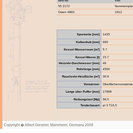
Betr-Nr.
von
55 2172
Nummernpla
Osten 4863
1912
Spurweite [mm]
1435
Kolbenhub [mm]
660
Kessel-Wasserraum [m³]
5.7
Kessel-Masse [t]
15.7
Heizrohr-Durchmesser [mm]
46
Rohrlänge [mm]
4500
Rauchrohr-Heizfläche [m²]
36.9
Vorwärmer
Oberflächenvorwärme
Länge über Puffer [mm]
17968
Reibungslast [Mp]
58.5
Tenderbauart
pr 3 T16,5
Copyright � Albert Gieseler, Mannheim, Germany 2009