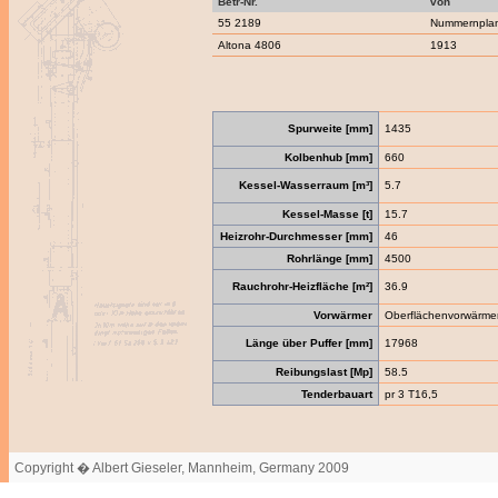
Betr-Nr.
von
55 2189
Nummernpla
Altona 4806
1913
Spurweite [mm]
1435
Kolbenhub [mm]
660
Kessel-Wasserraum [m³]
5.7
Kessel-Masse [t]
15.7
Heizrohr-Durchmesser [mm]
46
Rohrlänge [mm]
4500
Rauchrohr-Heizfläche [m²]
36.9
Vorwärmer
Oberflächenvorwärme
Länge über Puffer [mm]
17968
Reibungslast [Mp]
58.5
Tenderbauart
pr 3 T16,5
Copyright � Albert Gieseler, Mannheim, Germany 2009