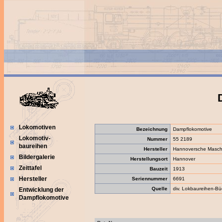
Lokomotiven
Bezeichnung
Dampflokomotive
Lokomotiv-
Nummer
55 2189
baureihen
Hersteller
Hannoversche Maschi
Bildergalerie
Herstellungsort
Hannover
Zeittafel
Bauzeit
1913
Hersteller
Seriennummer
6691
Quelle
div. Lokbaureihen-Bü
Entwicklung der
Dampflokomotive