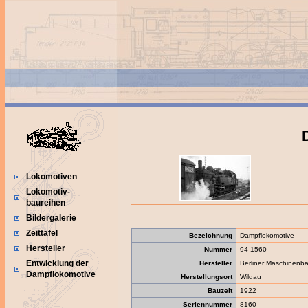
Lokomotiven
Lokomotiv-
baureihen
Bildergalerie
Zeittafel
Bezeichnung
Dampflokomotive
Hersteller
Nummer
94 1560
Entwicklung der
Hersteller
Berliner Maschinenba
Dampflokomotive
Herstellungsort
Wildau
Bauzeit
1922
Seriennummer
8160