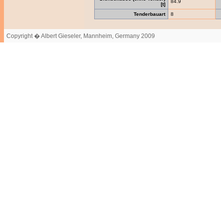
84.9
[t]
Tenderbauart
8
Copyright � Albert Gieseler, Mannheim, Germany 2009