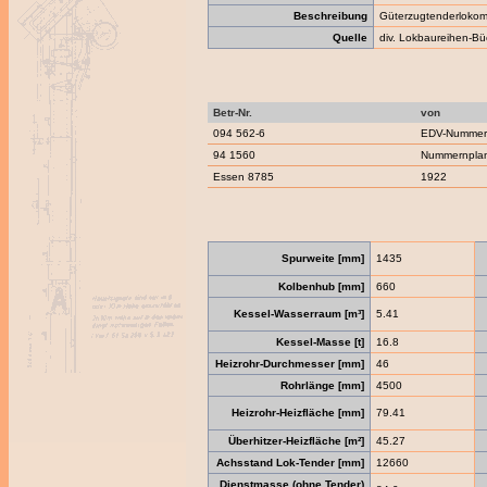
Beschreibung
Güterzugtenderlokom
Quelle
div. Lokbaureihen-Bü
Betr-Nr.
von
094 562-6
EDV-Nummern
94 1560
Nummernpla
Essen 8785
1922
Spurweite [mm]
1435
Kolbenhub [mm]
660
Kessel-Wasserraum [m³]
5.41
Kessel-Masse [t]
16.8
Heizrohr-Durchmesser [mm]
46
Rohrlänge [mm]
4500
Heizrohr-Heizfläche [mm]
79.41
Überhitzer-Heizfläche [m²]
45.27
Achsstand Lok-Tender [mm]
12660
Dienstmasse (ohne Tender)