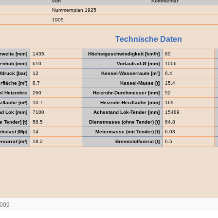
von
Kommentar
Nummernplan 1925
1905
Technische Daten
rweite [mm]
1435
Höchstgeschwindigkeit [km/h]
60
enhub [mm]
610
Vorlaufrad-Ø [mm]
1006
druck [bar]
12
Kessel-Wasserraum [m³]
6.4
fläche [m²]
8.7
Kessel-Masse [t]
15.4
l Heizrohre
260
Heizrohr-Durchmesser [mm]
52
zfläche [m²]
10.7
Heizrohr-Heizfläche [mm]
169
nd Lok [mm]
7100
Achsstand Lok-Tender [mm]
15489
 Tender] [t]
58.5
Dienstmasse (ohne Tender) [t]
64.8
chslast [Mp]
14
Metermasse (mit Tender) [t]
6.03
vorrat [m³]
18.2
Brennstoffvorrat [t]
6.5
2009