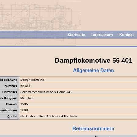
Startseite
Impressum
Kontakt
Dampflokomotive 56 401
Allgemeine Daten
ezeichnung
Dampflokomotive
Nummer
56 401
Hersteller
Lokomotivfabrik Krauss & Comp. AG
stellungsort
München
Bauzeit
1905
riennummer
5000
Quelle
div. Lokbaureihen-Bücher und Baulisten
Betriebsnummern