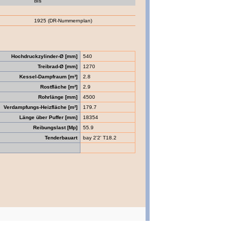
bis
1925 (DR-Nummernplan)
Hochdruckzylinder-Ø [mm]
540
Treibrad-Ø [mm]
1270
Kessel-Dampfraum [m³]
2.8
Rostfläche [m²]
2.9
Rohrlänge [mm]
4500
Verdampfungs-Heizfläche [m²]
179.7
Länge über Puffer [mm]
18354
Reibungslast [Mp]
55.9
Tenderbauart
bay 2'2' T18.2