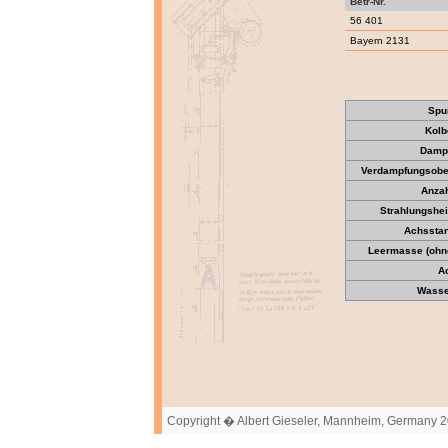
Betr-Nr.
56 401
Bayern 2131
Spu
Kolb
Dampf
Verdampfungsober
Anzah
Strahlungshei
Achssta
Leermasse (ohne
A
Wasser
Copyright � Albert Gieseler, Mannheim, Germany 