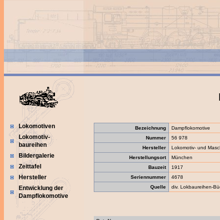
Lokomotiven
Bezeichnung
Dampflokomotive
Lokomotiv-
Nummer
56 978
baureihen
Hersteller
Lokomotiv- und Maschi
Bildergalerie
Herstellungsort
München
Zeittafel
Bauzeit
1917
Hersteller
Seriennummer
4678
Quelle
div. Lokbaureihen-Bü
Entwicklung der
Dampflokomotive