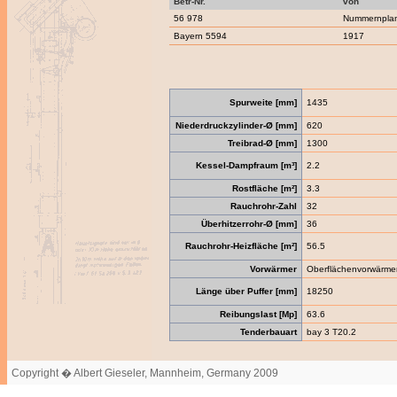
Betr-Nr.
von
56 978
Nummernpla
Bayern 5594
1917
Spurweite [mm]
1435
Niederdruckzylinder-Ø [mm]
620
Treibrad-Ø [mm]
1300
Kessel-Dampfraum [m³]
2.2
Rostfläche [m²]
3.3
Rauchrohr-Zahl
32
Überhitzerrohr-Ø [mm]
36
Rauchrohr-Heizfläche [m²]
56.5
Vorwärmer
Oberflächenvorwärme
Länge über Puffer [mm]
18250
Reibungslast [Mp]
63.6
Tenderbauart
bay 3 T20.2
Copyright � Albert Gieseler, Mannheim, Germany 2009