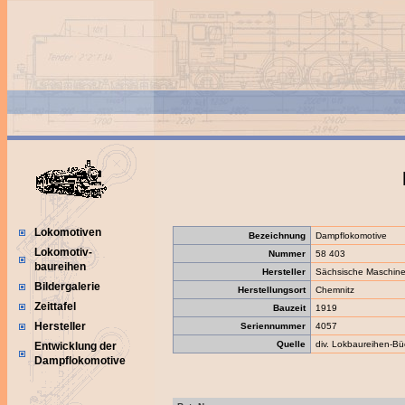
Lokomotiven
Bezeichnung
Dampflokomotive
Lokomotiv-
Nummer
58 403
baureihen
Hersteller
Sächsische Maschine
Bildergalerie
Herstellungsort
Chemnitz
Zeittafel
Bauzeit
1919
Hersteller
Seriennummer
4057
Quelle
div. Lokbaureihen-Bü
Entwicklung der
Dampflokomotive