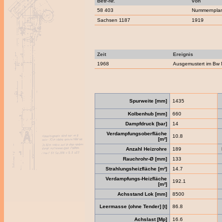
Betr-Nr.
von
58 403
Nummernpla
Sachsen 1187
1919
Zeit
Ereignis
1968
Ausgemustert im Bw
Spurweite [mm]
1435
Kolbenhub [mm]
660
Dampfdruck [bar]
14
Verdampfungsoberfläche
10.8
[m²]
Anzahl Heizrohre
189
Rauchrohr-Ø [mm]
133
Strahlungsheizfläche [m²]
14.7
Verdampfungs-Heizfläche
192.1
[m²]
Achsstand Lok [mm]
8500
Leermasse (ohne Tender] [t]
86.8
Achslast [Mp]
16.6