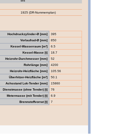
bis
1925 (DR-Nummernplan)
Hochdruckzylinder-Ø [mm]
395
Vorlaufrad-Ø [mm]
850
Kessel-Wasserraum [m³]
6.5
Kessel-Masse [t]
18.7
Heizrohr-Durchmesser [mm]
52
Rohrlänge [mm]
4200
Heizrohr-Heizfläche [mm]
105.56
Überhitzer-Heizfläche [m²]
50.1
Achsstand Lok-Tender [mm]
15860
Dienstmasse (ohne Tender) [t]
76
Metermasse (mit Tender) [t]
6.9
Brennstoffvorrat [t]
7