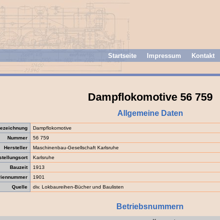
Startseite
Impressum
Kontakt
Dampflokomotive 56 759
Allgemeine Daten
ezeichnung
Dampflokomotive
Nummer
56 759
Hersteller
Maschinenbau-Gesellschaft Karlsruhe
stellungsort
Karlsruhe
Bauzeit
1913
riennummer
1901
Quelle
div. Lokbaureihen-Bücher und Baulisten
Betriebsnummern