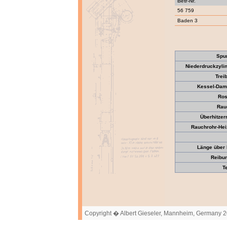
Betr-Nr.
56 759
Baden 3
Spu
Niederdruckzyli
Trei
Kessel-Dam
Ros
Rau
Überhitzer
Rauchrohr-Heiz
Länge über 
Reibun
T
Copyright � Albert Gieseler, Mannheim, Germany 