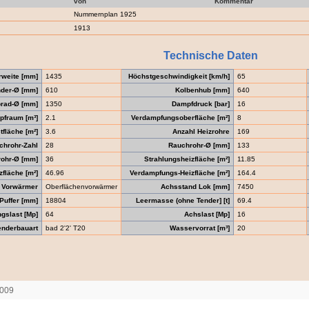
von
Kommentar
Nummernplan 1925
1913
Technische Daten
rweite [mm]
1435
Höchstgeschwindigkeit [km/h]
65
nder-Ø [mm]
610
Kolbenhub [mm]
640
brad-Ø [mm]
1350
Dampfdruck [bar]
16
pfraum [m³]
2.1
Verdampfungsoberfläche [m²]
8
tfläche [m²]
3.6
Anzahl Heizrohre
169
chrohr-Zahl
28
Rauchrohr-Ø [mm]
133
rohr-Ø [mm]
36
Strahlungsheizfläche [m²]
11.85
fläche [m²]
46.96
Verdampfungs-Heizfläche [m²]
164.4
Vorwärmer
Oberflächenvorwärmer
Achsstand Lok [mm]
7450
Puffer [mm]
18804
Leermasse (ohne Tender] [t]
69.4
gslast [Mp]
64
Achslast [Mp]
16
enderbauart
bad 2'2' T20
Wasservorrat [m³]
20
2009