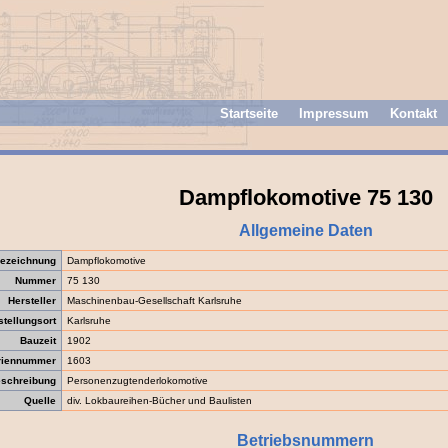
Startseite
Impressum
Kontakt
Dampflokomotive 75 130
Allgemeine Daten
ezeichnung
Dampflokomotive
Nummer
75 130
Hersteller
Maschinenbau-Gesellschaft Karlsruhe
stellungsort
Karlsruhe
Bauzeit
1902
riennummer
1603
schreibung
Personenzugtenderlokomotive
Quelle
div. Lokbaureihen-Bücher und Baulisten
Betriebsnummern