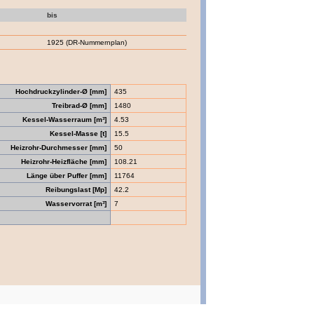
bis
1925 (DR-Nummernplan)
Hochdruckzylinder-Ø [mm]
435
Treibrad-Ø [mm]
1480
Kessel-Wasserraum [m³]
4.53
Kessel-Masse [t]
15.5
Heizrohr-Durchmesser [mm]
50
Heizrohr-Heizfläche [mm]
108.21
Länge über Puffer [mm]
11764
Reibungslast [Mp]
42.2
Wasservorrat [m³]
7