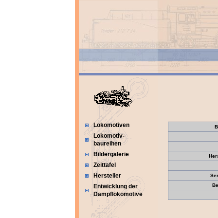
Lokomotiven
B
Lokomotiv-
baureihen
Bildergalerie
Her
Zeittafel
Hersteller
Se
Be
Entwicklung der
Dampflokomotive