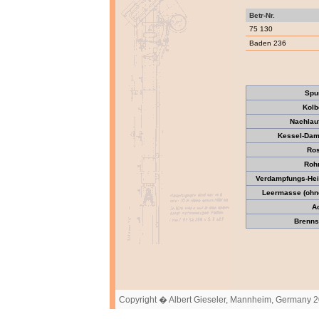
Betr-Nr.
75 130
Baden 236
Spu
Kolb
Nachlau
Kessel-Dam
Ros
Roh
Verdampfungs-Heiz
Leermasse (ohne
A
Brennst
Copyright � Albert Gieseler, Mannheim, Germany 