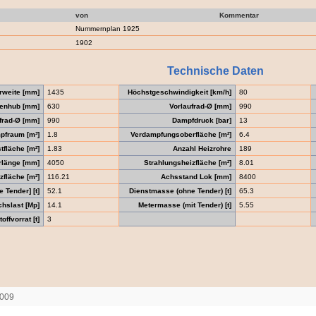
von
Kommentar
Nummernplan 1925
1902
Technische Daten
rweite [mm]
1435
Höchstgeschwindigkeit [km/h]
80
enhub [mm]
630
Vorlaufrad-Ø [mm]
990
frad-Ø [mm]
990
Dampfdruck [bar]
13
pfraum [m³]
1.8
Verdampfungsoberfläche [m²]
6.4
tfläche [m²]
1.83
Anzahl Heizrohre
189
rlänge [mm]
4050
Strahlungsheizfläche [m²]
8.01
fläche [m²]
116.21
Achsstand Lok [mm]
8400
 Tender] [t]
52.1
Dienstmasse (ohne Tender) [t]
65.3
chslast [Mp]
14.1
Metermasse (mit Tender) [t]
5.55
offvorrat [t]
3
2009