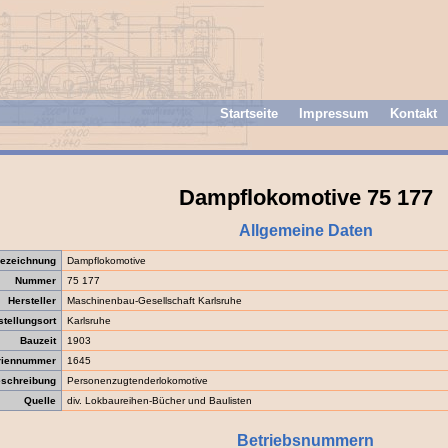
Startseite
Impressum
Kontakt
Dampflokomotive 75 177
Allgemeine Daten
ezeichnung
Dampflokomotive
Nummer
75 177
Hersteller
Maschinenbau-Gesellschaft Karlsruhe
stellungsort
Karlsruhe
Bauzeit
1903
riennummer
1645
schreibung
Personenzugtenderlokomotive
Quelle
div. Lokbaureihen-Bücher und Baulisten
Betriebsnummern