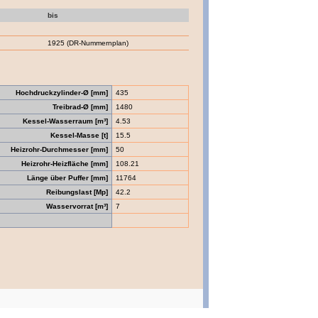
bis
1925 (DR-Nummernplan)
Hochdruckzylinder-Ø [mm]
435
Treibrad-Ø [mm]
1480
Kessel-Wasserraum [m³]
4.53
Kessel-Masse [t]
15.5
Heizrohr-Durchmesser [mm]
50
Heizrohr-Heizfläche [mm]
108.21
Länge über Puffer [mm]
11764
Reibungslast [Mp]
42.2
Wasservorrat [m³]
7