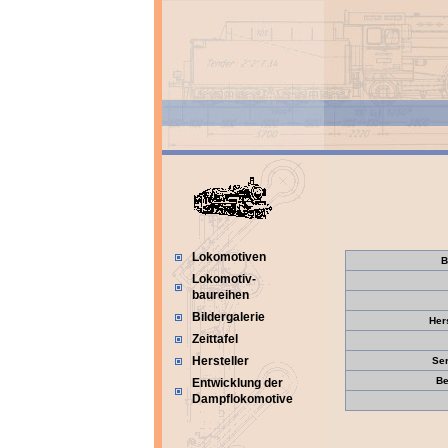
Lokomotiven
B
Lokomotiv-
baureihen
Bildergalerie
Her
Zeittafel
Hersteller
Se
Be
Entwicklung der
Dampflokomotive