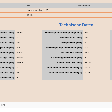
von
Kommentar
Nummernplan 1925
1903
Technische Daten
rweite [mm]
1435
Höchstgeschwindigkeit [km/h]
80
enhub [mm]
630
Vorlaufrad-Ø [mm]
990
frad-Ø [mm]
990
Dampfdruck [bar]
13
pfraum [m³]
1.8
Verdampfungsoberfläche [m²]
6.4
tfläche [m²]
1.83
Anzahl Heizrohre
189
rlänge [mm]
4050
Strahlungsheizfläche [m²]
8.01
fläche [m²]
116.21
Achsstand Lok [mm]
8400
 Tender] [t]
52.1
Dienstmasse (ohne Tender) [t]
65.3
chslast [Mp]
14.1
Metermasse (mit Tender) [t]
5.55
offvorrat [t]
3
2009