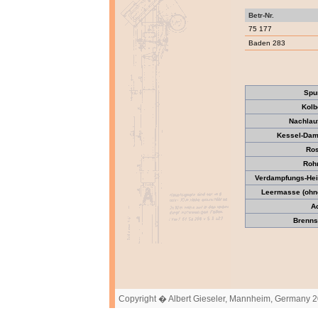
Betr-Nr.
75 177
Baden 283
Spu
Kolb
Nachlau
Kessel-Dam
Ros
Roh
Verdampfungs-Heiz
Leermasse (ohne
A
Brennst
Copyright � Albert Gieseler, Mannheim, Germany 